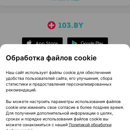
Обработка файлов cookie
О проекте
Новости проекта
Наш сайт использует файлы cookie для обеспечения
удобства пользователей сайта, его улучшения, сбора
Размещение рекламы
Медицинский маркетинг
статистики и предоставления персонализированных
Публичный договор
Доставка
рекомендаций.
Пользовательское соглашение
Вы можете настроить параметры использования файлов
Способы оплаты
Вакансии
Партнеры
cookie или изменить свое согласие в более позднее время.
Написать руководителю 103.by
Для получения дополнительной информации о целях,
сроках и порядке использования файлов cookie вы
Написать в поддержку
можете ознакомиться с нашей
Политикой обработки
Персональные настройки Cookie