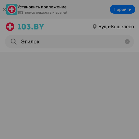
Установить приложение
Перейти
103: поиск лекарств и врачей
Буда-Кошелево