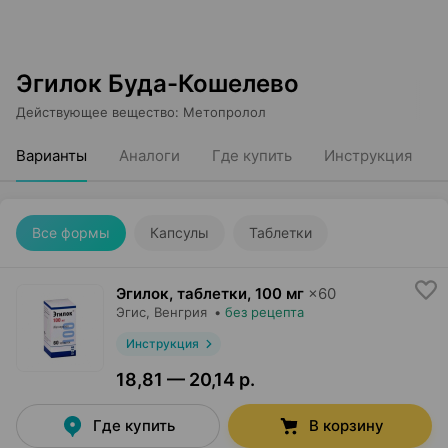
Эгилок Буда-Кошелево
Действующее вещество
:
Метопролол
Варианты
Аналоги
Где купить
Инструкция
Все формы
Капсулы
Таблетки
Эгилок, таблетки
,
100 мг
×
60
Эгис
, Венгрия
•
без рецепта
Инструкция
18,81 — 20,14 р.
Где купить
В корзину