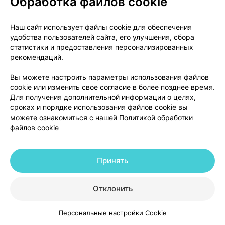
Обработка файлов cookie
выявленным на территории Республики Беларусь.
Сообщая о нежелательных реакциях, Вы помогаете
Наш сайт использует файлы cookie для обеспечения
получить больше сведений о безопасности
удобства пользователей сайта, его улучшения, сбора
препарата.
статистики и предоставления персонализированных
рекомендаций.
Республика Беларусь
Вы можете настроить параметры использования файлов
cookie или изменить свое согласие в более позднее время.
220037, г. Минск, Товарищеский пер., 2а
Для получения дополнительной информации о целях,
сроках и порядке использования файлов cookie вы
УП «Центр экспертиз и испытаний в
можете ознакомиться с нашей
Политикой обработки
здравоохранении»
файлов cookie
Телефон:+375 (17) 231 85 14
Принять
Факс: +375 (17) 252 53 58
Отклонить
Телефон отдела фармаконадзора: +375 (17) 242 00
29
Персональные настройки Cookie
Каталог
Корзина
Избранное
Профиль