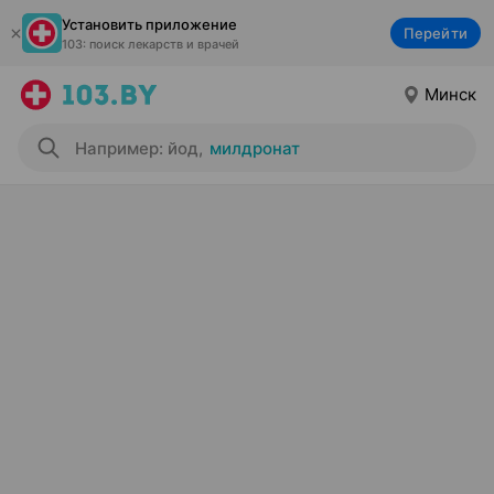
Установить приложение
Перейти
103: поиск лекарств и врачей
Минск
Например: йод
,
милдронат