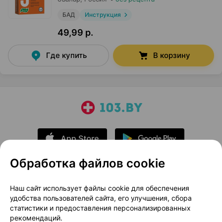
БАД
Инструкция
49,99 р.
Где купить
В корзину
Обработка файлов cookie
О проекте
Новости проекта
Наш сайт использует файлы cookie для обеспечения
удобства пользователей сайта, его улучшения, сбора
Размещение рекламы
Медицинский маркетинг
статистики и предоставления персонализированных
Публичный договор
Доставка
рекомендаций.