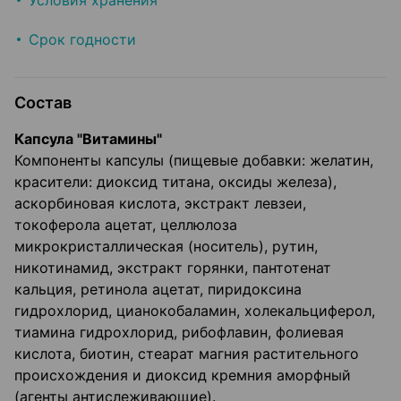
Условия хранения
Срок годности
Состав
Капсула "Витамины"
Компоненты капсулы (пищевые добавки: желатин,
красители: диоксид титана, оксиды железа),
аскорбиновая кислота, экстракт левзеи,
токоферола ацетат, целлюлоза
микрокристаллическая (носитель), рутин,
никотинамид, экстракт горянки, пантотенат
кальция, ретинола ацетат, пиридоксина
гидрохлорид, цианокобаламин, холекальциферол,
тиамина гидрохлорид, рибофлавин, фолиевая
кислота, биотин, стеарат магния растительного
происхождения и диоксид кремния аморфный
(агенты антислеживающие).