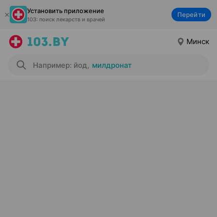
Установить приложение
Перейти
103: поиск лекарств и врачей
Минск
Например: йод
,
милдронат