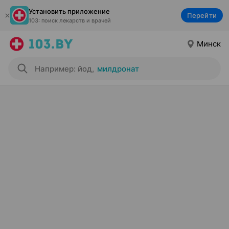
Установить приложение
Перейти
103: поиск лекарств и врачей
Минск
Например: йод
,
милдронат