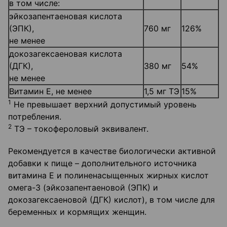
в том числе:
эйкозапентаеновая кислота
(ЭПК),
760 мг
126%
не менее
докозагексаеновая кислота
(ДГК),
380 мг
54%
не менее
Витамин Е, не менее
1,5 мг ТЭ
15%
1
Не превышает верхний допустимый уровень
потребления.
2
ТЭ – токофероловый эквивалент.
Рекомендуется в качестве биологически активной
добавки к пище – дополнительного источника
витамина Е и полиненасыщенных жирных кислот
омега-3 (эйкозапентаеновой (ЭПК) и
докозагексаеновой (ДГК) кислот), в том числе для
беременных и кормящих женщин.