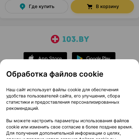
Где купить
В корзину
Обработка файлов cookie
О проекте
Новости проекта
Наш сайт использует файлы cookie для обеспечения
удобства пользователей сайта, его улучшения, сбора
Размещение рекламы
Медицинский маркетинг
статистики и предоставления персонализированных
Публичный договор
Доставка
рекомендаций.
Пользовательское соглашение
Вы можете настроить параметры использования файлов
Способы оплаты
Вакансии
Партнеры
cookie или изменить свое согласие в более позднее время.
Написать руководителю 103.by
Для получения дополнительной информации о целях,