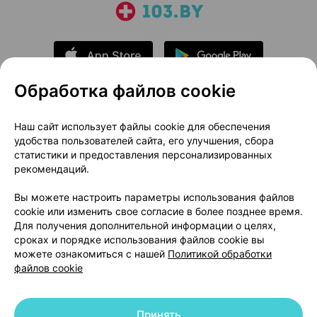
Обработка файлов cookie
О проекте
Новости проекта
Наш сайт использует файлы cookie для обеспечения
удобства пользователей сайта, его улучшения, сбора
Размещение рекламы
Медицинский маркетинг
статистики и предоставления персонализированных
Публичный договор
Доставка
рекомендаций.
Пользовательское соглашение
Вы можете настроить параметры использования файлов
Способы оплаты
Вакансии
Партнеры
cookie или изменить свое согласие в более позднее время.
Написать руководителю 103.by
Для получения дополнительной информации о целях,
сроках и порядке использования файлов cookie вы
Написать в поддержку
можете ознакомиться с нашей
Политикой обработки
Персональные настройки Cookie
файлов cookie
Обработка персональных данных
Принять