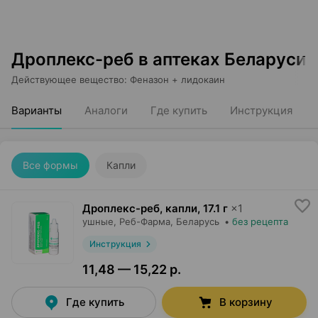
Дроплекс-реб в аптеках Беларуси
Действующее вещество
:
Феназон + лидокаин
Варианты
Аналоги
Где купить
Инструкция
Все формы
Капли
Дроплекс-реб, капли
,
17.1 г
×
1
ушные,
Реб-Фарма
, Беларусь
•
без рецепта
Инструкция
11,48 — 15,22 р.
Где купить
В корзину