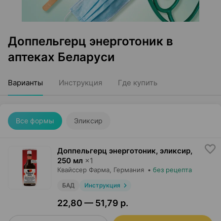
Доппельгерц энерготоник в
аптеках Беларуси
Варианты
Инструкция
Где купить
Все формы
Эликсир
Доппельгерц энерготоник, эликсир
,
250 мл
×
1
Квайссер Фарма
, Германия
•
без рецепта
БАД
Инструкция
22,80 — 51,79 р.