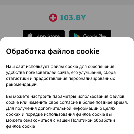
Обработка файлов cookie
О проекте
Новости проекта
Наш сайт использует файлы cookie для обеспечения
удобства пользователей сайта, его улучшения, сбора
Размещение рекламы
Медицинский маркетинг
статистики и предоставления персонализированных
Публичный договор
Доставка
рекомендаций.
Пользовательское соглашение
Вы можете настроить параметры использования файлов
Способы оплаты
Вакансии
Партнеры
cookie или изменить свое согласие в более позднее время.
Написать руководителю 103.by
Для получения дополнительной информации о целях,
сроках и порядке использования файлов cookie вы
Написать в поддержку
можете ознакомиться с нашей
Политикой обработки
Персональные настройки Cookie
файлов cookie
Обработка персональных данных