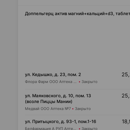
Доппельгерц актив магний+кальций+d3, таблет
25,
ул. Кедышко, д. 23, пом. 2
Флора Фарм ООО Аптека №21
Закрыто
25,
ул. Маяковского, д. 10, пом. 13
(возле Пиццы Мании)
Медвай ООО Аптека №7
Закрыто
18,
ул. Притыцкого, д. 93-1, пом.1-16
Белфармация А РУП Аптека №91
Закрыто