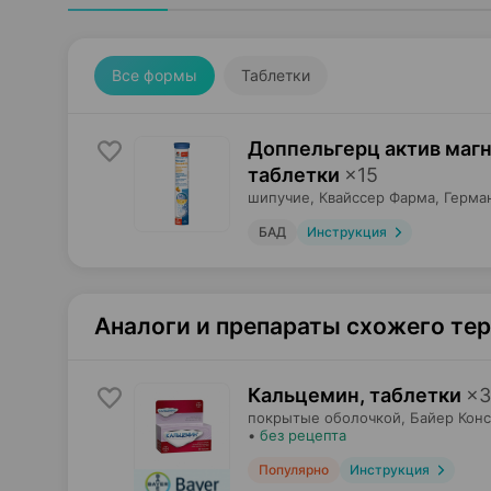
Все формы
Таблетки
Доппельгерц актив магн
таблетки
×
15
шипучие,
Квайссер Фарма
, Герма
БАД
Инструкция
Аналоги и препараты схожего те
Кальцемин, таблетки
×
3
покрытые оболочкой,
Байер Кон
•
без рецепта
Популярно
Инструкция