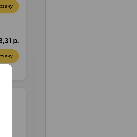
орзину
,31 р.
орзину