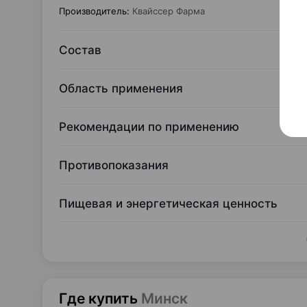
Производитель
:
Квайссер Фарма
Состав
Область применения
Рекомендации по применению
Противопоказания
Пищевая и энергетическая ценность
Где купить
Минск