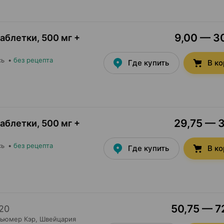
9,00 — 30
таблетки
,
500 мг +
сь
•
без рецепта
Где купить
В к
29,75 — 3
таблетки
,
500 мг +
сь
•
без рецепта
Где купить
В к
50,75 — 72
20
сьюмер Кэр
, Швейцария