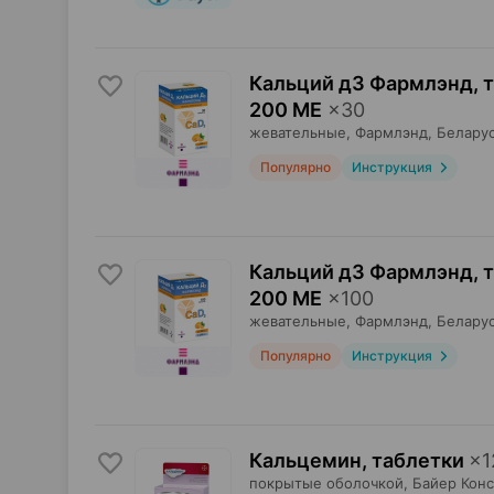
Кальций д3 Фармлэнд, 
200 МЕ
×
30
жевательные,
Фармлэнд
, Белару
Популярно
Инструкция
Кальций д3 Фармлэнд, 
200 МЕ
×
100
жевательные,
Фармлэнд
, Белару
Популярно
Инструкция
Кальцемин, таблетки
×
1
покрытые оболочкой,
Байер Кон