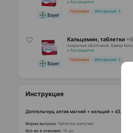
•
без рецепта
Популярно
Инструкция
Кальцемин, таблетки
×
6
покрытые оболочкой,
Байер Кон
•
без рецепта
Популярно
Инструкция
Инструкция
Доппельгерц актив магний + кальций + d3, таб
Форма выпуска
:
Таблетки шипучие
Кол-во в упаковке
:
15 шт.