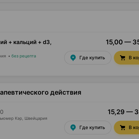
15,00 — 35
ий + кальций + d3,
ния
•
без рецепта
Где купить
В к
рапевтического действия
15,29 — 3
0
сьюмер Кэр
, Швейцария
Где купить
В к