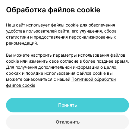
Обработка файлов cookie
О проекте
Новости проекта
Наш сайт использует файлы cookie для обеспечения
удобства пользователей сайта, его улучшения, сбора
Размещение рекламы
Медицинский маркетинг
статистики и предоставления персонализированных
Публичный договор
Доставка
рекомендаций.
Пользовательское соглашение
Вы можете настроить параметры использования файлов
Способы оплаты
Вакансии
Партнеры
cookie или изменить свое согласие в более позднее время.
Написать руководителю 103.by
Для получения дополнительной информации о целях,
сроках и порядке использования файлов cookie вы
Написать в поддержку
можете ознакомиться с нашей
Политикой обработки
Персональные настройки Cookie
файлов cookie
Обработка персональных данных
Принять
© 2026 ООО «Артокс Лаб», УНП 191700409 | 220012, Республика Беларусь,
г. Минск, улица Толбухина, 2, пом. 16 | help@103.by
|
Служба поддержки
+375 291212755
Отклонить