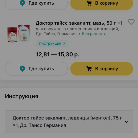
Где купить
В корзину
Доктор тайсс эвкалипт, мазь
,
50 г
×
1
для наружного применения и ингаляций,
Др. Тайсс
, Германия
•
без рецепта
Инструкция
12,81 — 15,30 р.
Где купить
В корзину
Инструкция
Доктор тайсс эвкалипт, леденцы [ментол], 75 г
×1, Др. Тайсс Германия