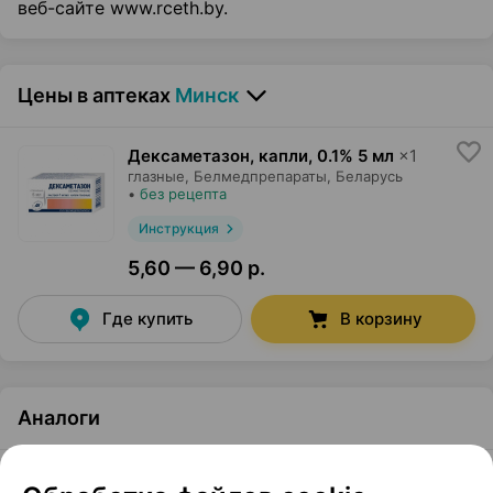
веб-сайте www.rceth.by.
Цены в аптеках
Минск
Дексаметазон, капли
,
0.1% 5 мл
×
1
глазные,
Белмедпрепараты
, Беларусь
•
без рецепта
Инструкция
5,60 — 6,90 р.
Где купить
В корзину
Аналоги
Офтан дексаметазон, капли
,
0.1% 5 мл