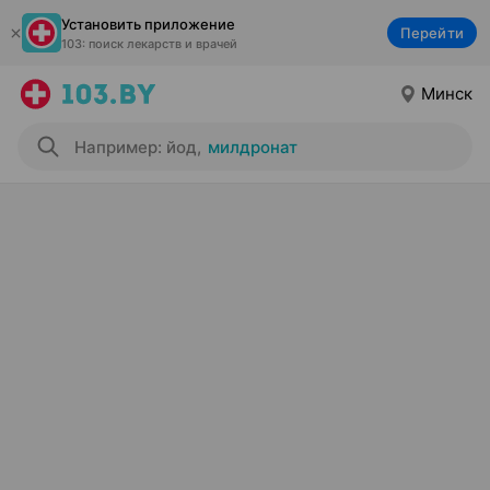
Установить приложение
Перейти
103: поиск лекарств и врачей
Минск
Например: йод
,
милдронат