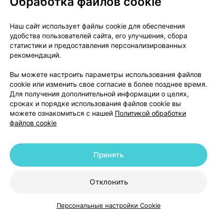
Обработка файлов cookie
×
1
глазные,
Сантэн
, Финляндия
•
без рецепта
Наш сайт использует файлы cookie для обеспечения
Инструкция
удобства пользователей сайта, его улучшения, сбора
9,83 — 13,61 р.
статистики и предоставления персонализированных
рекомендаций.
Где купить
В корзину
Вы можете настроить параметры использования файлов
cookie или изменить свое согласие в более позднее время.
Для получения дополнительной информации о целях,
сроках и порядке использования файлов cookie вы
можете ознакомиться с нашей
Политикой обработки
файлов cookie
Принять
Отклонить
О проекте
Новости проекта
Персональные настройки Cookie
Размещение рекламы
Медицинский маркетинг
Каталог
Корзина
Избранное
Профиль