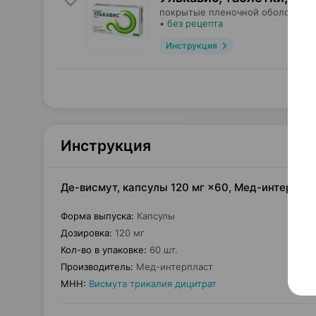
покрытые пленочной оболочкой,
•
без рецепта
Инструкция
Инструкция
Де-висмут, капсулы 120 мг ×60, Мед-интерпла
Форма выпуска
:
Капсулы
Дозировка
:
120 мг
Кол-во в упаковке
:
60 шт.
Производитель
:
Мед-интерпласт
МНН
:
Висмута трикалия дицитрат