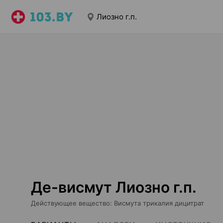
Лиозно г.п.
Де-висмут Лиозно г.п.
Действующее вещество
:
Висмута трикалия дицитрат