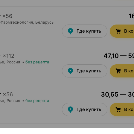
1
г
×
56
Фармтехнология
, Беларусь
Где купить
В к
47,10 — 5
г
×
112
ье
, Россия
•
без рецепта
Где купить
В к
30,65 — 30
г
×
56
ье
, Россия
•
без рецепта
Где купить
В к
34,48 — 36
 мг
×
112