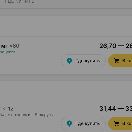
ГДЕ КУПИТЬ
26,70 — 28
 мг
×
60
 рецепта
Где купить
В к
31,44 — 33
г
×
112
Фармтехнология
, Беларусь
Где купить
В к