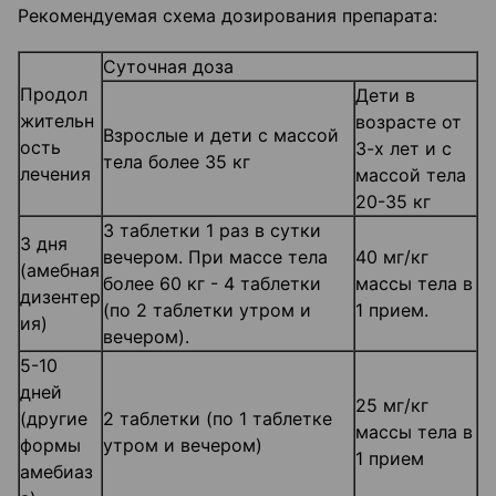
Рекомендуемая схема дозирования препарата:
Суточная доза
Продол
Дети в
жительн
возрасте от
Взрослые и дети с массой
ость
3-х лет и с
тела более 35 кг
лечения
массой тела
20-35 кг
3 таблетки 1 раз в сутки
3 дня
вечером. При массе тела
40 мг/кг
(амебная
более 60 кг - 4 таблетки
массы тела в
дизентер
(по 2 таблетки утром и
1 прием.
ия)
вечером).
5-10
дней
25 мг/кг
(другие
2 таблетки (по 1 таблетке
массы тела в
формы
утром и вечером)
1 прием
амебиаз