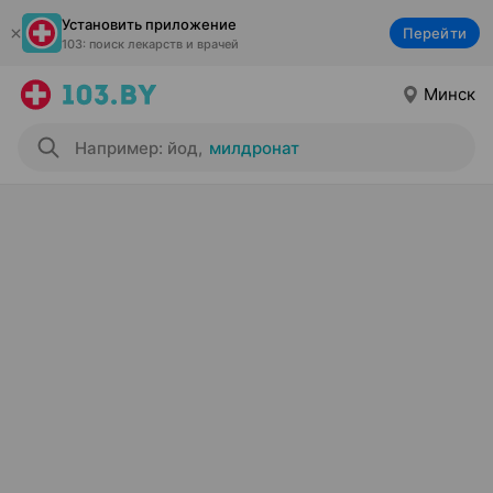
Установить приложение
Перейти
103: поиск лекарств и врачей
Минск
Например: йод
,
милдронат