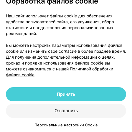
Обработка файлов cookie
животе (тяжелая аллергическая реакция,
называемая ангионевротический отек, или
отек Квинке);
Наш сайт использует файлы cookie для обеспечения
удобства пользователей сайта, его улучшения, сбора
скованность движений.
статистики и предоставления персонализированных
рекомендаций.
Сообщение о нежелательных реакциях
Вы можете настроить параметры использования файлов
Если у Вас возникают какие-либо
cookie или изменить свое согласие в более позднее время.
нежелательные реакции, проконсультируйтесь
Для получения дополнительной информации о целях,
с врачом. К ним также относятся любые
сроках и порядке использования файлов cookie вы
можете ознакомиться с нашей
Политикой обработки
нежелательные реакции, не указанные в листке-
файлов cookie
вкладыше. Вы также можете сообщить о
нежелательных реакциях напрямую (см. ниже).
Сообщая о нежелательных реакциях, Вы помогаете
Принять
получить больше сведений о безопасности
препарата.
Отклонить
Республика Беларусь
Персональные настройки Cookie
Каталог
Корзина
Избранное
Профиль
Адрес: 220037, г. Минск, пер. Товарищеский, 2а