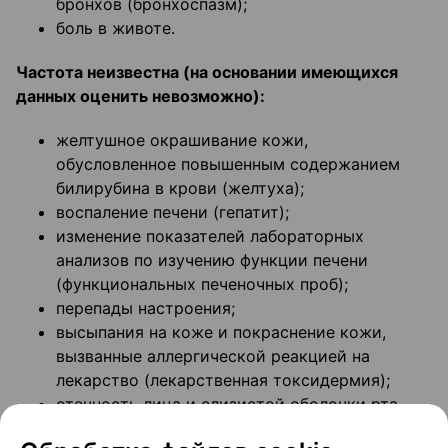
бронхов (бронхоспазм);
боль в животе.
Частота неизвестна (на основании имеющихся
данных оценить невозможно):
желтушное окрашивание кожи,
обусловленное повышенным содержанием
билирубина в крови (желтуха);
воспаление печени (гепатит);
изменение показателей лабораторных
анализов по изучению функции печени
(функциональных печеночных проб);
перепады настроения;
высыпания на коже и покраснение кожи,
вызванные аллергической реакцией на
лекарство (лекарственная токсидермия);
отечность лица и слизистой оболочки рта,
затрудненное дыхание, тошнота, рвота, боль в