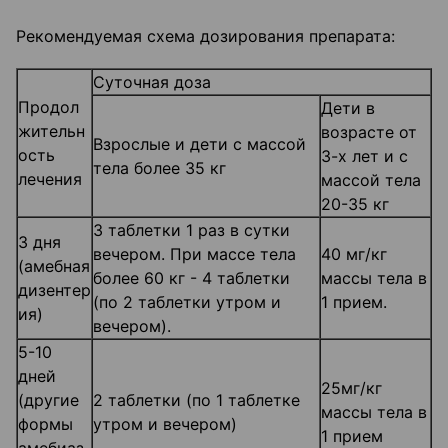
Рекомендуемая схема дозирования препарата:
Суточная доза
Продол
Дети в
жительн
возрасте от
Взрослые и дети с массой
ость
3-х лет и с
тела более 35 кг
лечения
массой тела
20-35 кг
3 таблетки 1 раз в сутки
3 дня
вечером. При массе тела
40 мг/кг
(амебная
более 60 кг - 4 таблетки
массы тела в
дизентер
(по 2 таблетки утром и
1 прием.
ия)
вечером).
5-10
дней
25мг/кг
(другие
2 таблетки (по 1 таблетке
массы тела в
формы
утром и вечером)
1 прием