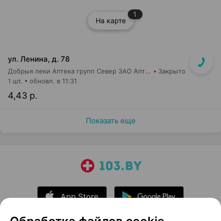
1
На карте
ул. Ленина, д. 78
Добрыя леки Аптека групп Север ЗАО Аптека №31
Закрыто
1 шт.
обновл. в 11:31
4,43 р.
Показать еще