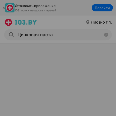
Установить приложение
Перейти
103: поиск лекарств и врачей
Лиозно г.п.