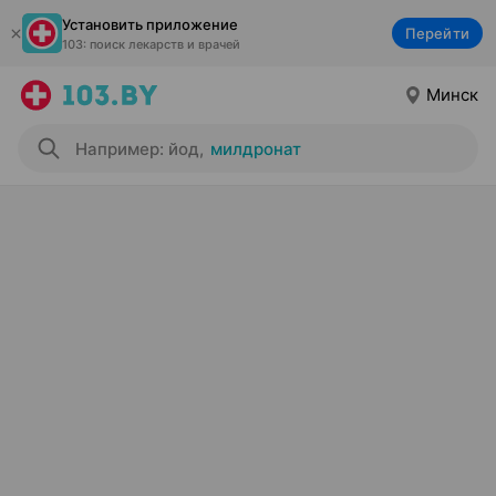
Установить приложение
Перейти
103: поиск лекарств и врачей
Минск
Например: йод
,
милдронат