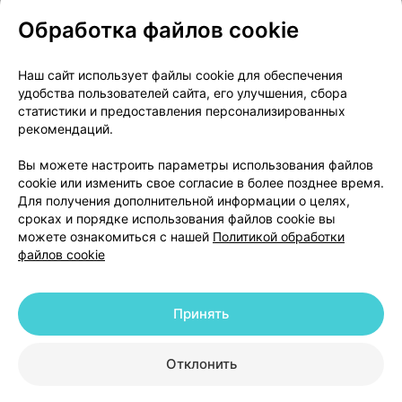
Обработка файлов cookie
О проекте
Новости проекта
Наш сайт использует файлы cookie для обеспечения
удобства пользователей сайта, его улучшения, сбора
Размещение рекламы
Медицинский маркетинг
статистики и предоставления персонализированных
Публичный договор
Доставка
рекомендаций.
Пользовательское соглашение
Вы можете настроить параметры использования файлов
Способы оплаты
Вакансии
Партнеры
cookie или изменить свое согласие в более позднее время.
Написать руководителю 103.by
Для получения дополнительной информации о целях,
сроках и порядке использования файлов cookie вы
Написать в поддержку
можете ознакомиться с нашей
Политикой обработки
Персональные настройки Cookie
файлов cookie
Обработка персональных данных
Принять
© 2026 ООО «Артокс Лаб», УНП 191700409 | 220012, Республика Беларусь,
г. Минск, улица Толбухина, 2, пом. 16 | help@103.by
|
Служба поддержки
+375 291212755
Отклонить