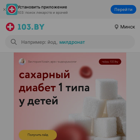
Установить приложение
Перейти
103: поиск лекарств и врачей
Минск
Например: йод
,
милдронат