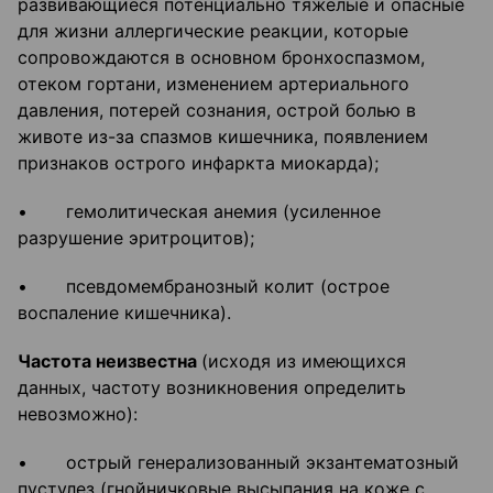
развивающиеся потенциально тяжелые и опасные
для жизни аллергические реакции, которые
сопровождаются в основном бронхоспазмом,
отеком гортани, изменением артериального
давления, потерей сознания, острой болью в
животе из-за спазмов кишечника, появлением
признаков острого инфаркта миокарда);
• гемолитическая анемия (усиленное
разрушение эритроцитов);
• псевдомембранозный колит (острое
воспаление кишечника).
Частота неизвестна
(исходя из имеющихся
данных, частоту возникновения определить
невозможно):
• острый генерализованный экзантематозный
пустулез (гнойничковые высыпания на коже с