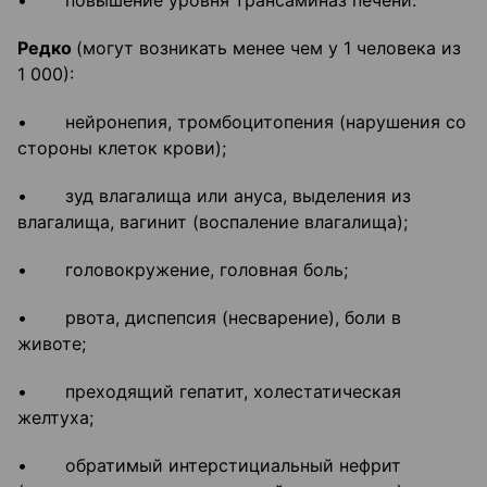
• повышение уровня трансаминаз печени.
Редко
(могут возникать менее чем у 1 человека из
1 000):
• нейронепия, тромбоцитопения (нарушения со
стороны клеток крови);
• зуд влагалища или ануса, выделения из
влагалища, вагинит (воспаление влагалища);
• головокружение, головная боль;
• рвота, диспепсия (несварение), боли в
животе;
• преходящий гепатит, холестатическая
желтуха;
• обратимый интерстициальный нефрит