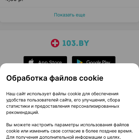
Показать еще
Обработка файлов cookie
О проекте
Новости проекта
Наш сайт использует файлы cookie для обеспечения
удобства пользователей сайта, его улучшения, сбора
Размещение рекламы
Медицинский маркетинг
статистики и предоставления персонализированных
Публичный договор
Доставка
рекомендаций.
Пользовательское соглашение
Вы можете настроить параметры использования файлов
Способы оплаты
Вакансии
Партнеры
cookie или изменить свое согласие в более позднее время.
Написать руководителю 103.by
Для получения дополнительной информации о целях,