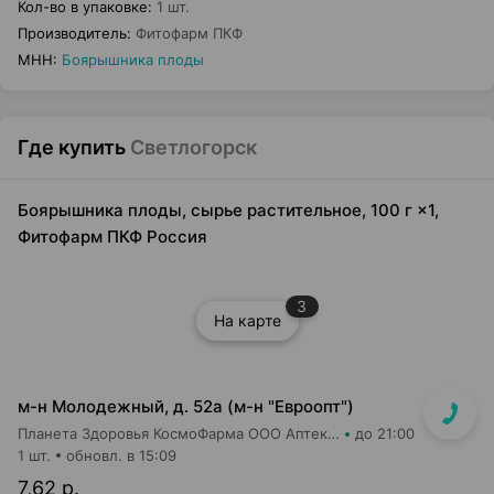
Кол-во в упаковке
:
1 шт.
Производитель
:
Фитофарм ПКФ
МНН
:
Боярышника плоды
Где купить
Светлогорск
Боярышника плоды, сырье растительное, 100 г ×1,
Фитофарм ПКФ Россия
3
На карте
м-н Молодежный, д. 52а (м-н "Евроопт")
Планета Здоровья КосмоФарма ООО Аптека №9
до 21:00
1 шт.
обновл. в 15:09
7,62 р.