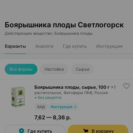
Боярышника плоды Светлогорск
Действующее вещество
:
Боярышника плоды
Варианты
Аналоги
Где купить
Инструкция
Все формы
Настойка
Сырье
Боярышника плоды, сырье
,
100 г
×
1
растительное,
Фитофарм ПКФ
, Россия
•
без рецепта
БАД
Инструкция
7,62 — 8,36 р.
Где купить
В корзину