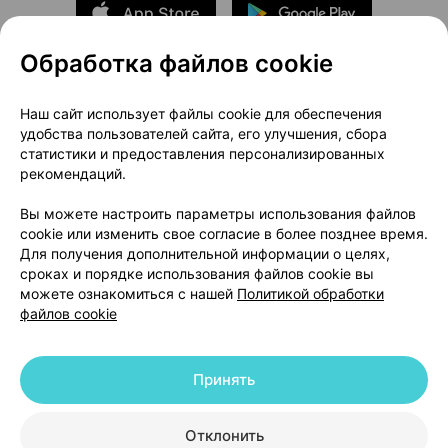
Обработка файлов cookie
О проекте
Новости проекта
Наш сайт использует файлы cookie для обеспечения
удобства пользователей сайта, его улучшения, сбора
Размещение рекламы
Медицинский маркетинг
статистики и предоставления персонализированных
Публичный договор
Доставка
рекомендаций.
Пользовательское соглашение
Вы можете настроить параметры использования файлов
Способы оплаты
Вакансии
Партнеры
cookie или изменить свое согласие в более позднее время.
Написать руководителю 103.by
Для получения дополнительной информации о целях,
сроках и порядке использования файлов cookie вы
Написать в поддержку
можете ознакомиться с нашей
Политикой обработки
Персональные настройки Cookie
файлов cookie
Обработка персональных данных
Принять
© 2026 ООО «Артокс Лаб», УНП 191700409 | 220012, Республика Беларусь,
г. Минск, улица Толбухина, 2, пом. 16 | help@103.by
|
Служба поддержки
+375 291212755
Отклонить