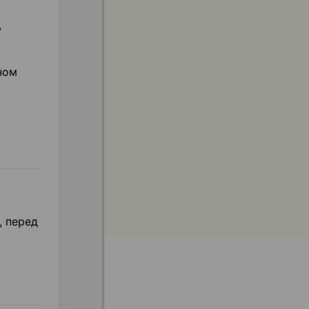
,
ном
, перед