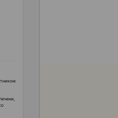
отником
печени,
со