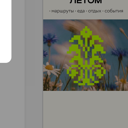
ими
о