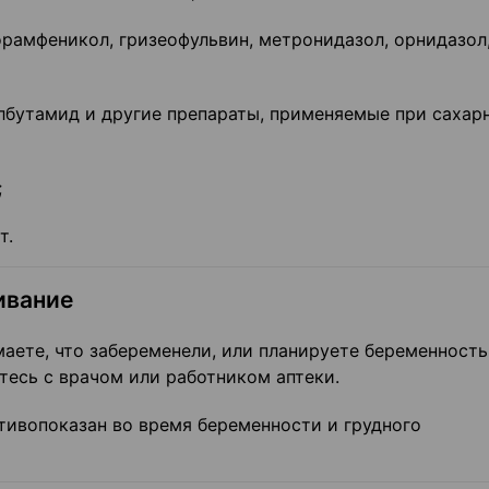
орамфеникол, гризеофульвин, метронидазол, орнидазол
олбутамид и другие препараты, применяемые при сахар
;
т.
ивание
аете, что забеременели, или планируете беременность
тесь с врачом или работником аптеки.
ивопоказан во время беременности и грудного