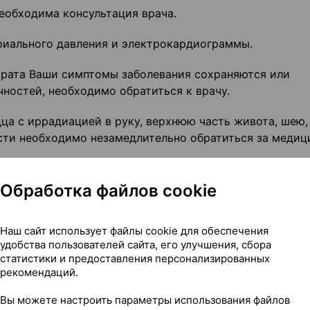
еобходима консультация врача.
риального давления и электрокардиограммы.
арата Ваши симптомы заболевания сохраняются или
ностей, необходимо обратиться к врачу.
дца с иррадиацией в руку, верхнюю часть живота, шею,
сти необходимо незамедлительно обратиться за медиц
5% этанола, то есть 0,38-0,57 мг на разовую дозу (2
Обработка файлов cookie
Наш сайт использует файлы cookie для обеспечения
арат
удобства пользователей сайта, его улучшения, сбора
статистики и предоставления персонализированных
рекомендаций.
теки о том, что Вы принимаете, недавно принимали ил
е препараты.
Вы можете настроить параметры использования файлов