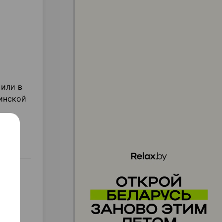
 или в
инской
0-30
и