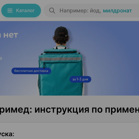
Каталог
Например: йод
,
милдронат
римед: инструкция по приме
уска
: