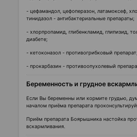
- цефамандол, цефоперазон, латамоксеф, хл
тинидазол - антибактериальные препараты;
- хлорпропамид, глибенкламид, глипизид, т
диабете;
- кетоконазол - противогрибковый препарат
- прокарбазин - противоопухолевый препара
Беременность и грудное вскармл
Если Вы беременны или кормите грудью, дум
началом приёма препарата проконсультируй
Приём препарата Боярышника настойка прот
вскармливания.