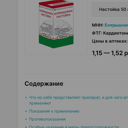
Настойка 50
МНН
:
Боярышни
ФТГ
:
Кардиотон
Цены в аптеках
:
1,15 — 1,52 р
Содержание
Что из себя представляет препарат, и для чего ег
применяют
Показания к применению
Противопоказания
Особые указания и меры предосторожности