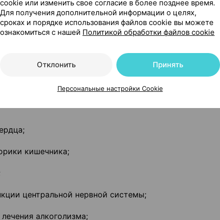
cookie или изменить свое согласие в более позднее время.
астойка совместно с другими препаратами, содержащ
Для получения дополнительной информации о целях,
сроках и порядке использования файлов cookie вы можете
ознакомиться с нашей
Политикой обработки файлов cookie
ойка проконсультируйтесь с лечащим врачом, если Вы
Отклонить
Принять
яющиеся для лечения сердечной недостаточности);
Персональные настройки Cookie
лол, бисопролол) - препараты для лечения повышенног
ердца;
орики кишечника;
;
нкции центральной нервной системы;
 лечения алкоголизма;