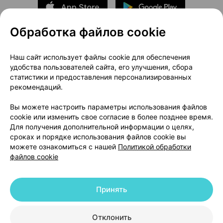
Обработка файлов cookie
О проекте
Новости проекта
Наш сайт использует файлы cookie для обеспечения
удобства пользователей сайта, его улучшения, сбора
Размещение рекламы
Медицинский маркетинг
статистики и предоставления персонализированных
Публичный договор
Доставка
рекомендаций.
Пользовательское соглашение
Вы можете настроить параметры использования файлов
Способы оплаты
Вакансии
Партнеры
cookie или изменить свое согласие в более позднее время.
Написать руководителю 103.by
Для получения дополнительной информации о целях,
сроках и порядке использования файлов cookie вы
Написать в поддержку
можете ознакомиться с нашей
Политикой обработки
Персональные настройки Cookie
файлов cookie
Обработка персональных данных
Принять
© 2026 ООО «Артокс Лаб», УНП 191700409 | 220012, Республика Беларусь,
г. Минск, улица Толбухина, 2, пом. 16 | help@103.by
|
Служба поддержки
+375 291212755
Отклонить