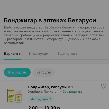
Бонджигар в аптеках Беларуси
Действующее вещество
:
Вербезина белая + пикрориза курроа
+ паслен черный + цикорий обыкновенный + солодка голая +
тамарикс гребенщика + редька посевная + барбарис остистый
+ расторопша пятнистая + сферантус индийский + бeрхавия
раскидистая
Варианты
Инструкция
Где купить
Все формы
Капсулы
Бонджигар, капсулы
×
20
Хербион
, Пакистан
•
без рецепта
Инструкция
2,00 — 13,99 р.