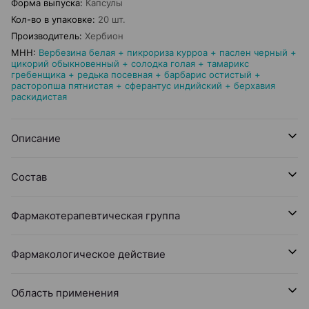
Форма выпуска
:
Капсулы
Кол-во в упаковке
:
20 шт.
Производитель
:
Хербион
МНН
:
Вербезина белая + пикрориза курроа + паслен черный +
цикорий обыкновенный + солодка голая + тамарикс
гребенщика + редька посевная + барбарис остистый +
расторопша пятнистая + сферантус индийский + бeрхавия
раскидистая
Описание
Состав
Фармакотерапевтическая группа
Фармакологическое действие
Область применения