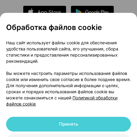
Обработка файлов cookie
О проекте
Новости проекта
Наш сайт использует файлы cookie для обеспечения
удобства пользователей сайта, его улучшения, сбора
Размещение рекламы
Медицинский маркетинг
статистики и предоставления персонализированных
Публичный договор
Доставка
рекомендаций.
Пользовательское соглашение
Вы можете настроить параметры использования файлов
Способы оплаты
Вакансии
Партнеры
cookie или изменить свое согласие в более позднее время.
Написать руководителю 103.by
Для получения дополнительной информации о целях,
сроках и порядке использования файлов cookie вы
Написать в поддержку
можете ознакомиться с нашей
Политикой обработки
Персональные настройки Cookie
файлов cookie
Обработка персональных данных
Принять
© 2026 ООО «Артокс Лаб», УНП 191700409 | 220012, Республика Беларусь,
г. Минск, улица Толбухина, 2, пом. 16 | help@103.by
|
Служба поддержки