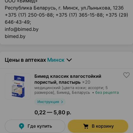
ООО «Бимед»
Республика Беларусь, г. Минск, ул.Лынькова, 123б
+375 (17) 250-05-88; +375 (17) 365-15-88; +375 (29)
646-43-49;
info@bimed.by
bimed.by
Цены в аптеках
Минск
Бимед классик влагостойкий
пористый, пластырь
×
20
медицинский [цвета кожи; ассорти; 5
размеров],
Бимед
, Беларусь
•
без рецепта
Инструкция
0,22 — 5,80 р.
Где купить
В корзину