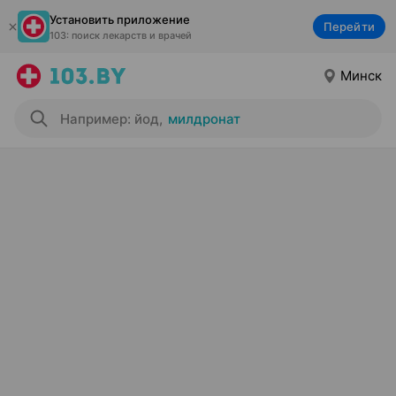
Установить приложение
Перейти
103: поиск лекарств и врачей
Минск
Например: йод
,
милдронат