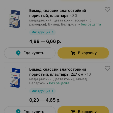
Бимед классик влагостойкий
пористый, пластырь
×
30
медицинский [цвета кожи; ассорти; 5
размеров],
Бимед
, Беларусь
•
без рецепта
Инструкция
4,88 — 6,66 р.
Где купить
В корзину
Бимед классик влагостойкий
пористый, пластырь
,
2х7 см
×
10
медицинский [цвета кожи],
Бимед
,
Беларусь
•
без рецепта
Инструкция
0,23 — 4,65 р.
Где купить
В корзину