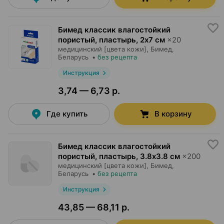
Бимед классик влагостойкий
пористый, пластырь
,
2х7 см
×
20
медицинский [цвета кожи],
Бимед
,
Беларусь
•
без рецепта
Инструкция
3,74 — 6,73 р.
Где купить
В корзину
Бимед классик влагостойкий
пористый, пластырь
,
3.8х3.8 см
×
200
медицинский [цвета кожи],
Бимед
,
Беларусь
•
без рецепта
Инструкция
43,85 — 68,11 р.