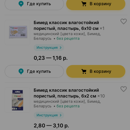
Где купить
В корзину
Бимед классик влагостойкий
пористый, пластырь
,
6х10 см
×
1
медицинский [цвета кожи],
Бимед
,
Беларусь
•
без рецепта
Инструкция
0,23 — 1,16 р.
Где купить
В корзину
Бимед классик влагостойкий
пористый, пластырь
,
6х2 см
×
10
медицинский [цвета кожи],
Бимед
,
Беларусь
•
без рецепта
Инструкция
2,80 — 3,10 р.