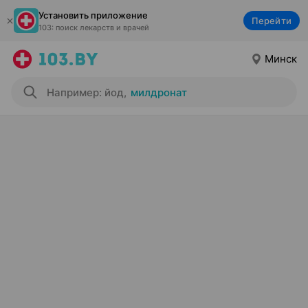
Установить приложение
Перейти
103: поиск лекарств и врачей
Минск
Например: йод
,
милдронат