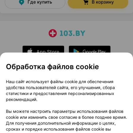
Где купить
В корзину
Обработка файлов cookie
О проекте
Новости проекта
Наш сайт использует файлы cookie для обеспечения
удобства пользователей сайта, его улучшения, сбора
Размещение рекламы
Медицинский маркетинг
статистики и предоставления персонализированных
Публичный договор
Доставка
рекомендаций.
Пользовательское соглашение
Вы можете настроить параметры использования файлов
Способы оплаты
Вакансии
Партнеры
cookie или изменить свое согласие в более позднее время.
Написать руководителю 103.by
Для получения дополнительной информации о целях,
сроках и порядке использования файлов cookie вы
Написать в поддержку