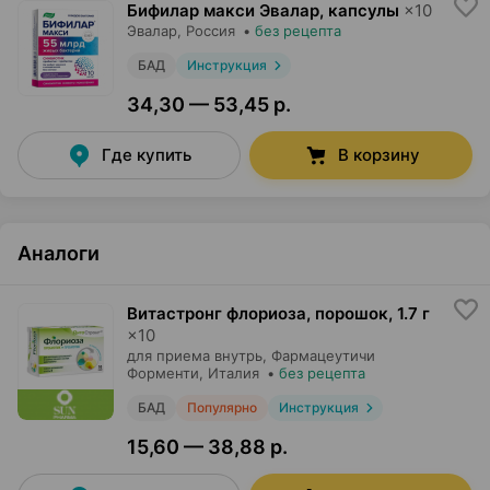
Бифилар макси Эвалар, капсулы
×
10
Эвалар
, Россия
•
без рецепта
БАД
Инструкция
34,30 — 53,45 р.
Где купить
В корзину
Аналоги
Витастронг флориоза, порошок
,
1.7 г
×
10
для приема внутрь,
Фармацеутичи
Форменти
, Италия
•
без рецепта
БАД
Популярно
Инструкция
15,60 — 38,88 р.