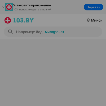
Установить приложение
Перейти
103: поиск лекарств и врачей
Минск
Например: йод
,
милдронат