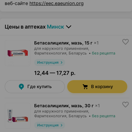
веб-сайте
https://eec.eaeunion.org
Цены в аптеках
Минск
Бетасалицилик, мазь
,
15 г
×
1
для наружного применения,
Фармтехнология
, Беларусь
•
без рецепта
Инструкция
12,44 — 17,27 р.
Где купить
В корзину
Бетасалицилик, мазь
,
30 г
×
1
для наружного применения,
Фармтехнология
, Беларусь
•
без рецепта
Инструкция