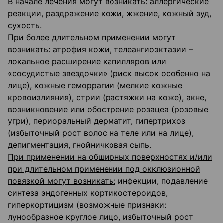
В начале лечения могут возникать:
аллергические
реакции, раздражение кожи, жжение, кожный зуд,
сухость.
При более длительном применении могут
возникать:
атрофия кожи, телеангиоэктазии –
локальное расширение капилляров или
«сосудистые звездочки» (риск высок особенно на
лице), кожные геморрагии (мелкие кожные
кровоизлияния), стрии (растяжки на коже), акне,
возникновение или обострение розацеа (розовые
угри), периоральный дерматит, гипертрихоз
(избыточный рост волос на теле или на лице),
депигментация, гнойничковая сыпь.
При применении на обширных поверхностях и/или
при длительном применении под окклюзионной
повязкой могут возникать:
инфекции, подавление
синтеза эндогенных кортикостероидов,
гиперкортицизм (возможные признаки:
лунообразное круглое лицо, избыточный рост