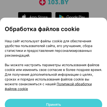
Обработка файлов cookie
О проекте
Новости проекта
Наш сайт использует файлы cookie для обеспечения
удобства пользователей сайта, его улучшения, сбора
Размещение рекламы
Медицинский маркетинг
статистики и предоставления персонализированных
Публичный договор
Доставка
рекомендаций.
Пользовательское соглашение
Вы можете настроить параметры использования файлов
Способы оплаты
Вакансии
Партнеры
cookie или изменить свое согласие в более позднее время.
Написать руководителю 103.by
Для получения дополнительной информации о целях,
сроках и порядке использования файлов cookie вы
Написать в поддержку
можете ознакомиться с нашей
Политикой обработки
Персональные настройки Cookie
файлов cookie
Обработка персональных данных
Принять