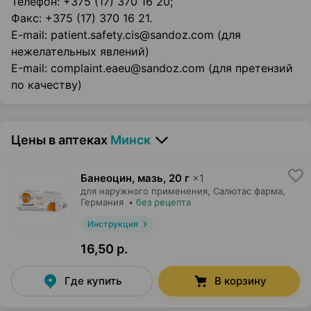
Телефон: +375 (17) 370 16 20;
Факс: +375 (17) 370 16 21.
E-mail: patient.safety.cis@sandoz.com (для
нежелательных явлений)
Е-mail: complaint.eaeu@sandoz.com (для претензий
по качеству)
Цены в аптеках
Минск
Банеоцин, мазь
,
20 г
×
1
для наружного применения,
Салютас фарма
,
Германия
•
без рецепта
Инструкция
16,50 р.
Где купить
В корзину