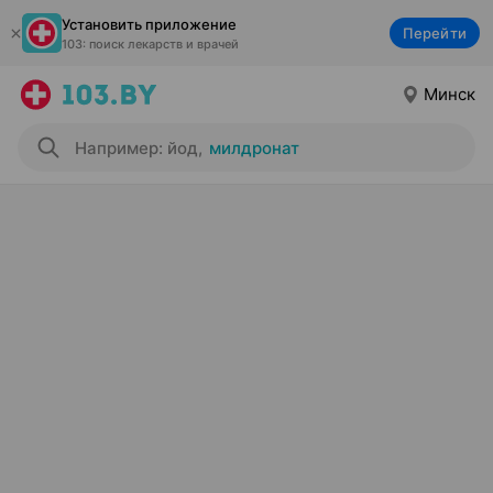
Установить приложение
Перейти
103: поиск лекарств и врачей
Минск
Например: йод
,
милдронат