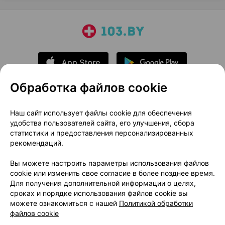
Обработка файлов cookie
О проекте
Новости проекта
Наш сайт использует файлы cookie для обеспечения
удобства пользователей сайта, его улучшения, сбора
Размещение рекламы
Медицинский маркетинг
статистики и предоставления персонализированных
Публичный договор
Доставка
рекомендаций.
Пользовательское соглашение
Вы можете настроить параметры использования файлов
Способы оплаты
Вакансии
Партнеры
cookie или изменить свое согласие в более позднее время.
Написать руководителю 103.by
Для получения дополнительной информации о целях,
сроках и порядке использования файлов cookie вы
Написать в поддержку
можете ознакомиться с нашей
Политикой обработки
Персональные настройки Cookie
файлов cookie
Обработка персональных данных