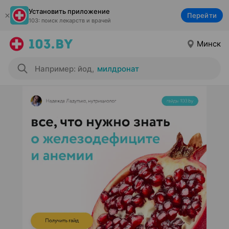
Установить приложение
Перейти
103: поиск лекарств и врачей
Минск
Например: йод
,
милдронат