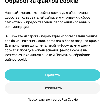
Обработка файлов cookie
Условия отпуска
Наш сайт использует файлы cookie для обеспечения
Препарат отпускается по рецепту врача
удобства пользователей сайта, его улучшения, сбора
статистики и предоставления персонализированных
Держатель регистрационного удостоверения
рекомендаций.
ГлаксоСмитКляйн Экспорт Лтд., Великобритания /
GlaxoSmithKline Export Ltd, UK
Вы можете настроить параметры использования файлов
cookie или изменить свое согласие в более позднее время.
980 Грейт Вест Роуд Брентфорд Миддлсекс TW8
Для получения дополнительной информации о целях,
9GS, Великобритания / 980 Great West Road
сроках и порядке использования файлов cookie вы
Brentford Middlesex TW8 9GS, United Kingdom
можете ознакомиться с нашей
Политикой обработки
Производитель
файлов cookie
Глаксо Оперэйшенс Великобритания Лимитед /
Glaxo Operations UK Limited
Хармайя Роуд, Барнард Касл, Дарем, DL128DT,
Принять
Великобритания /
Harmire Road, Barnard Castle, Durham, DL128DT, UK
Отклонить
или
Глаксо Вэллком C.A./Glaxo Wellcome S.A.
Персональные настройки Cookie
Каталог
Корзина
Избранное
Профиль
Авда. Экстремадура 3, 09400 Аранда де Дуэро,