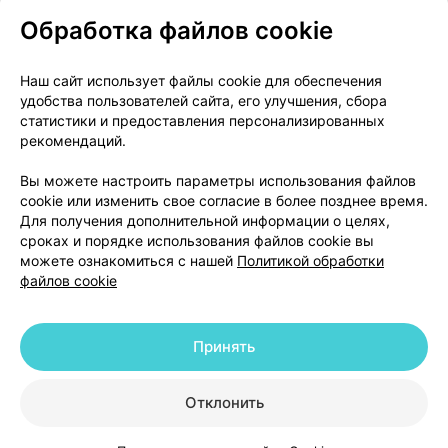
Обработка файлов cookie
О проекте
Новости проекта
Наш сайт использует файлы cookie для обеспечения
удобства пользователей сайта, его улучшения, сбора
Размещение рекламы
Медицинский маркетинг
статистики и предоставления персонализированных
Публичный договор
Доставка
рекомендаций.
Пользовательское соглашение
Вы можете настроить параметры использования файлов
Способы оплаты
Вакансии
Партнеры
cookie или изменить свое согласие в более позднее время.
Написать руководителю 103.by
Для получения дополнительной информации о целях,
сроках и порядке использования файлов cookie вы
Написать в поддержку
можете ознакомиться с нашей
Политикой обработки
Персональные настройки Cookie
файлов cookie
Обработка персональных данных
Принять
© 2026 ООО «Артокс Лаб», УНП 191700409 | 220012, Республика Беларусь,
г. Минск, улица Толбухина, 2, пом. 16 | help@103.by
|
Служба поддержки
+375 291212755
Отклонить