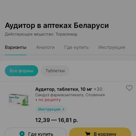
Аудитор в аптеках Беларуси
Действующее вещество
:
Торасемид
Варианты
Аналоги
Где купить
Инструкция
Все формы
Таблетки
Аудитор, таблетки
,
10 мг
×
30
Сандоз фармасьютикалз
, Словения
•
по рецепту
Инструкция
12,39 — 16,81 р.
Где купить
В корзину