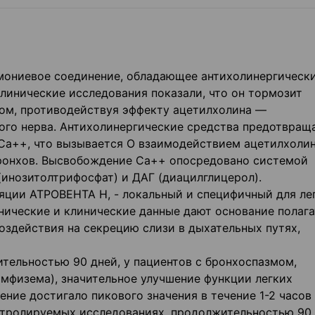
мониевое соединение, обладающее антихолинергическ
линические исследования показали, что он тормозит
м, противодействуя эффекту ацетилхолина —
ого нерва. Антихолинергические средства предотвращ
Са++, что вызывается О взаимодействием ацетилхолин
ронхов. Высвобождение Са++ опосредовано системой
инозитолтрифосфат) и ДАГ (диацилглицерол).
яции АТРОВЕНТА Н, - локальный и специфичный для ле
ические и клинические данные дают основание полага
оздействия на секрецию слизи в дыхательных путях,
тельностью 90 дней, у пациентов с бронхоспазмом,
эмфизема), значительное улучшение функции легких
ение достигало пикового значения в течение 1-2 часов
онтролируемых исследованиях, продолжительностью 90 