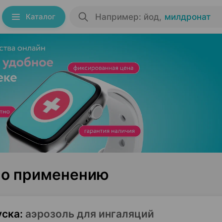
Каталог
Например: йод
,
милдронат
 по применению
уска
:
аэрозоль для ингаляций