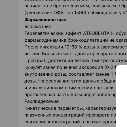
пациентов с бронхоспазмом, связанным с б
(увеличение ОФВ
на 1596) наблюдалось у 5
1
Фармакокинетика
Всасывание
Терапевтический эффект АТРОВЕНТА Н обус
фармакодинамика бронходилатации не связ
После ингаляции 10-30 % дозы в зависимост
легких. Большая часть дозы препарата прог
Препарат, достигший легких, быстро поступ
Кумулятивная почечная экскреция (0-24 час
внутривенно дозы, составляет менее 1 % пе
дозы. На основании этих данных общая сис
и ингаляционном применении составляет 2 
проглоченная часть дозы ипратропия броми
Распределение
Кинетические параметры, характеризующие 
плазменных концентраций препарата после 
снижение концентраций в плазме крови. Ка