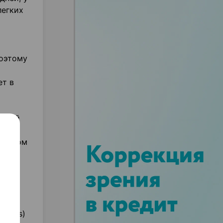
легких
Поэтому
ет в
енной
ной
ральном
зное
(Vdss)