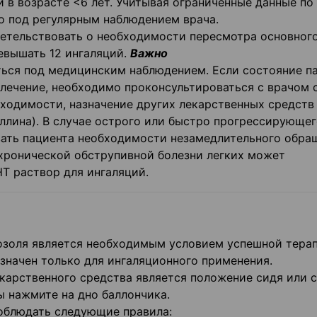
 в возрасте <6 лет. Учитывая ограниченные данные по
о под регулярным наблюдением врача.
етельствовать о необходимости пересмотра основног
евышать 12 ингаляций.
Важно
ься под медицинским наблюдением. Если состояние п
 лечение, необходимо проконсультироваться с врачом 
бходимости, назначение других лекарственных средств
ллина). В случае острого или быстро прогрессирующе
вать пациента необходимости незамедлительного обра
хронической обструпивной болезни легких может
Т раствор для ингаляций.
озоля является необходимым условием успешной терап
начен только для ингаляционного применения.
карственного средства является положение сидя или с
 нажмите на дно баллончика.
облюдать следующие правила: