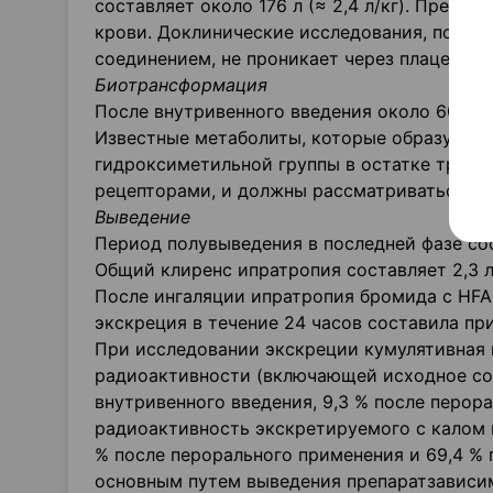
составляет около 176 л (≈ 2,4 л/кг). Препа
крови. Доклинические исследования, показ
соединением, не проникает через плаценту 
Биотрансформация
После внутривенного введения около 6096 
Известные метаболиты, которые образуются
гидроксиметильной группы в остатке тропо
рецепторами, и должны рассматриваться ка
Выведение
Период полувыведения в последней фазе сос
Общий клиренс ипратропия составляет 2,3 л/
После ингаляции ипратропия бромида с HFA 
экскреция в течение 24 часов составила пр
При исследовании экскреции кумулятивная 
радиоактивности (включающей исходное сое
внутривенного введения, 9,3 % после перор
радиоактивность экскретируемого с калом в
% после перорального применения и 69,4 % 
основным путем выведения препаратзависи