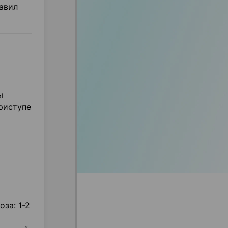
авил
ы
риступе
оза: 1-2