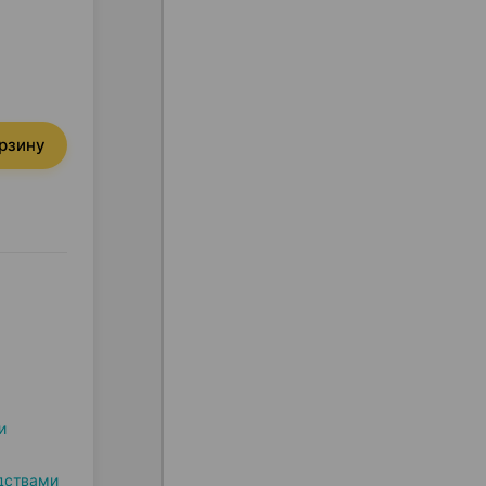
орзину
и
дствами