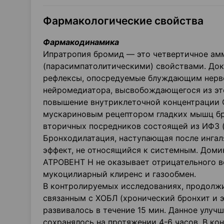
Фармакологические свойства
Фармакоди
намика
Ипратропия бромид — это четвертичное ам
(парасимпатолитическими) свойствами. Док
рефлексы, опосредуемые блуждающим нерво
нейромедиатора, высвобождающегося из эт
повышение внутриклеточной концентрации 
мускариновым рецептором гладких мышц б
вторичных посредников состоящей из ИФЗ (
Бронходилатация, наступающая после ингал
эффект, не относящийся к системным. Домин
АТРОВЕНТ Н не оказывает отрицательного в
мукоцилиарный клиренс и газообмен.
В контролируемых исследованиях, продолжи
связанным с ХОБЛ (хронический бронхит и 
развивалось в течение 15 мин. Данное улучш
сохранялось на протяжении 4-6 часов. В к