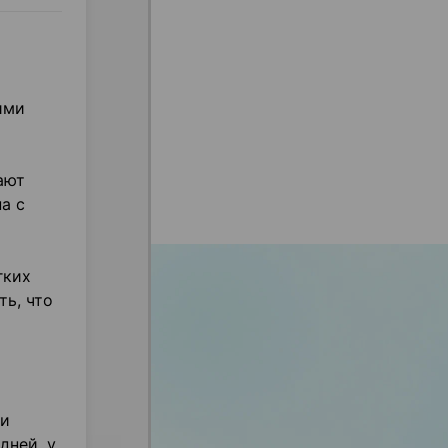
ими
ают
а с
гких
ть, что
 и
дней, у