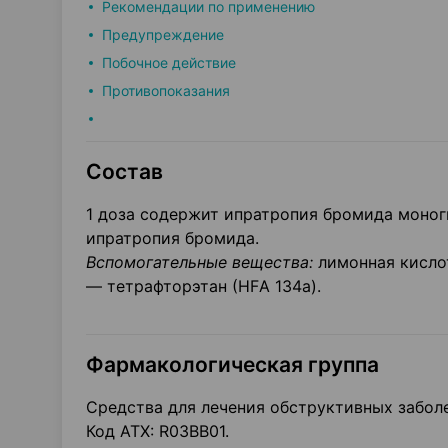
Рекомендации по применению
Предупреждение
Побочное действие
Противопоказания
Состав
1 доза содержит ипратропия бромида моногид
ипратропия бромида.
Вспомогательные вещества:
лимонная кислот
— тетрафторэтан (НFА 134а).
Фармакологическая группа
Средства для лечения обструктивных забол
Код АТХ: R03BB01.