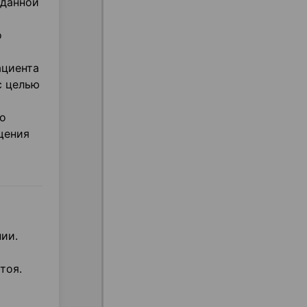
 данной
о
ациента
с целью
го
щения
ии.
тоя.