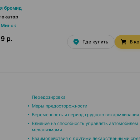
я бромид
локатор
Минск
9 р.
Где купить
В к
Передозировка
Меры предосторожности
Беременность и период грудного вскармливания
Влияние на способность управлять автомобилем 
механизмами
Взаимодействия с другими лекарственными сре