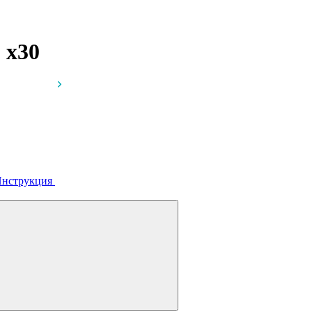
г
x30
нструкция