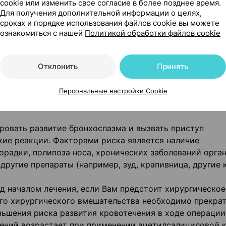
cookie или изменить свое согласие в более позднее время.
инина 30–60 мл/мин);
Для получения дополнительной информации о целях,
сроках и порядке использования файлов cookie вы можете
ознакомиться с нашей
Политикой обработки файлов cookie
тивная болезнь легких;
у (полипоз носа), сенная лихорадка, лекарственная ал
Отклонить
Принять
агулянтов и ацетилсалициловой кислоты (в дозе мене
озе менее 15 мг в неделю;
Персональные настройки Cookie
вотечения), гиперменорея (обильные и продолжительн
овать развитие бронхоспазма и вызвать приступ
кие реакции. Факторами риска является наличие
орадки, полипоза носа, хронических заболеваний орга
 другие препараты (например, зуд, крапивница, другие
д началом лечения, если Вам предстоит хирургическое
ого хирургического вмешательства необходимо прекра
ьшения риска развития кровотечения в ходе операции
чений возрастает при применении ацетилсалициловой 