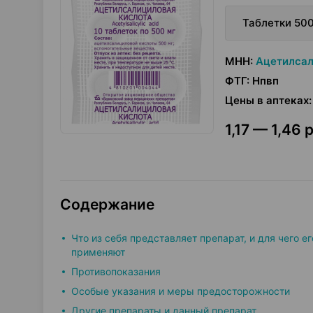
Таблетки 500
МНН
:
Ацетилсал
ФТГ
:
Нпвп
Цены в аптеках
:
1,17 — 1,46 р
Содержание
Что из себя представляет препарат, и для чего ег
применяют
Противопоказания
Особые указания и меры предосторожности
Другие препараты и данный препарат