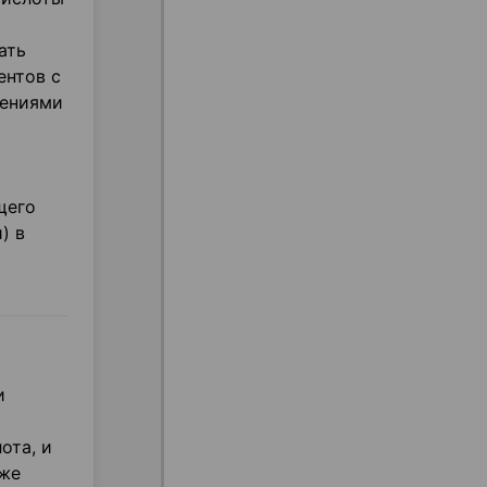
ать
ентов с
чениями
щего
) в
и
ота, и
 же