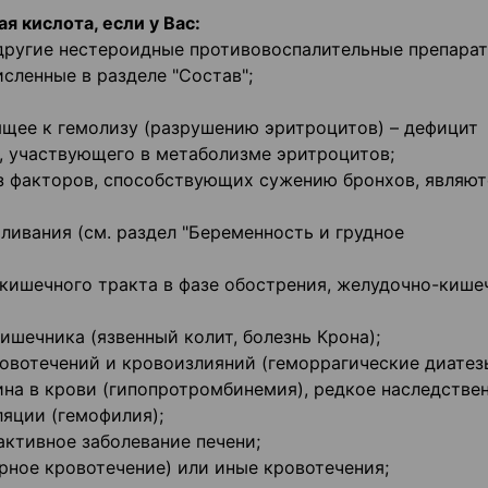
 кислота, если у Вас:
 другие нестероидные противовоспалительные препара
сленные в разделе "Состав";
ящее к гемолизу (разрушению эритроцитов) – дефицит
, участвующего в метаболизме эритроцитов;
из факторов, способствующих сужению бронхов, являют
ливания (см. раздел "Беременность и грудное
кишечного тракта в фазе обострения, желудочно-кише
ишечника (язвенный колит, болезнь Крона);
овотечений и кровоизлияний (геморрагические диатез
а в крови (гипопротромбинемия), редкое наследстве
ляции (гемофилия);
активное заболевание печени;
рное кровотечение) или иные кровотечения;