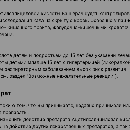
етилсалициловой кислоты Ваш врач будет контролиров
исследования кала на скрытую кровь. Особенно у паци
о- кишечного тракта, желудочно-кишечными кровоте
ечени.
лота детям и подросткам до 15 лет без указаний леча
оты детьми младше 15 лет с гипертермией (лихорадкой
м респираторным заболеванием высок риск развития
(см. раздел "Возможные нежелательные реакции").
арат
теки о том, что Вы принимаете, недавно принимали ил
е препараты.
изменить действие препарата Ацетилсалициловая кисл
на действие других лекарственных препаратов, а так