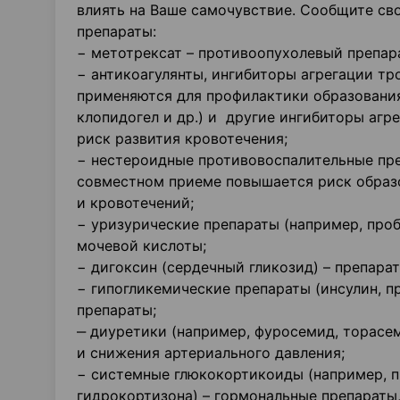
влиять на Ваше самочувствие. Сообщите св
препараты:
− метотрексат – противоопухолевый препар
− антикоагулянты, ингибиторы агрегации тр
применяются для профилактики образования
клопидогел и др.) и другие ингибиторы аг
риск развития кровотечения;
− нестероидные противовоспалительные пре
совместном приеме повышается риск образ
и кровотечений;
− уризурические препараты (например, про
мочевой кислоты;
− дигоксин (сердечный гликозид) – препара
− гипогликемические препараты (инсулин, 
препараты;
‒ диуретики (например, фуросемид, торасем
и снижения артериального давления;
− системные глюкокортикоиды (например, п
гидрокортизона) – гормональные препараты