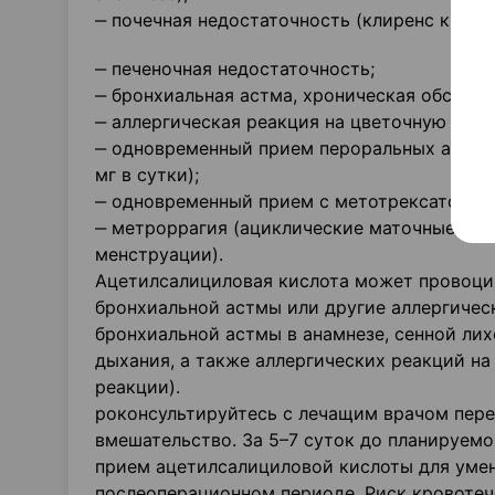
‒ почечная недостаточность (клиренс креат
‒ печеночная недостаточность;
‒ бронхиальная астма, хроническая обструк
‒ аллергическая реакция на цветочную пыльц
‒ одновременный прием пероральных антико
мг в сутки);
‒ одновременный прием с метотрексатом в д
‒ метроррагия (ациклические маточные кро
менструации).
Ацетилсалициловая кислота может провоцир
бронхиальной астмы или другие аллергичес
бронхиальной астмы в анамнезе, сенной лих
дыхания, а также аллергических реакций на
реакции).
роконсультируйтесь с лечащим врачом пере
вмешательство. За 5–7 суток до планируем
прием ацетилсалициловой кислоты для умен
послеоперационном периоде. Риск кровоте