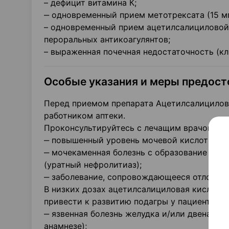
– дефицит витамина К;
‒ одновременный прием метотрексата (15 мг
– одновременный прием ацетилсалициловой 
пероральных антикоагулянтов;
– выраженная почечная недостаточность (кл
Особые указания и меры предос
Перед приемом препарата Ацетилсалицилов
работником аптеки.
Проконсультируйтесь с лечащим врачом пере
‒ повышенный уровень мочевой кислоты в к
‒ мочекаменная болезнь с образование кон
(уратный нефролитиаз);
‒ заболевание, сопровождающееся отложени
В низких дозах ацетилсалициловая кислота
привести к развитию подагры у пациентов с
‒ язвенная болезнь желудка и/или двенадц
анамнезе);