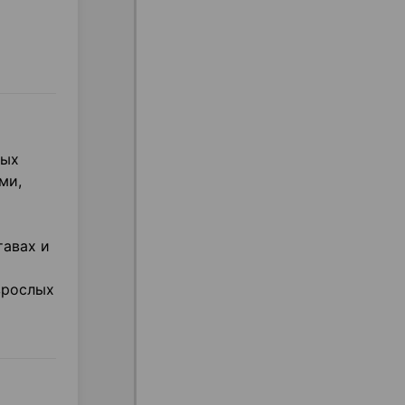
ных
ми,
тавах и
зрослых