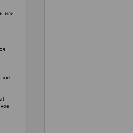
ты или
ся
чное
ы),
нное