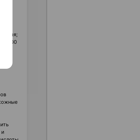
лергия;
е 3 000
ые
нов
 кожные
тить
 и
кислоты