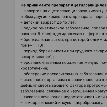
Не принимайте препарат Ацетилсалициловая
− аллергия на ацетилсалициловую кислоту,
любые другие компоненты препарата, перечи
– детский возраст до 15 лет;
– редкое генетическое заболевание, привод
глюкозо-6-фосфатдегидрогеназы – фермента
– бронхиальная астма, при которой одним 
прием НПВП;
– период беременности или грудного вскарм
вскармливание");
– эрозивно-язвенные поражения желудочно-
кровотечение;
– обострение воспалительных заболеваний к
– склонность организма к возникновению кр
дефицит свертывающего фактора протромбин
заболевание, связанное с нарушением коагу
– тяжелая печеночная недостаточность или 
– геморрагический инсульт (цереброваскуля