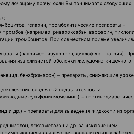
оему лечащему врачу, если Вы принимаете следующие
ат;
омбоцитов, гепарин, тромболитические препараты −
 тромбов (например, ривароксабан, варфарин, тиклопи
регации тромбоцитов. При совместном приеме увеличив
параты (например, ибупрофен, диклофенак натрия). Пр
ования язв слизистой оболочки желудочно-кишечного 
бенецид, бензбромарон) – препараты, снижающие урове
т для лечения сердечной недостаточности;
производные сульфонилмочевины) − противодиабетичес
ид и др.) – препараты для выведения жидкости из орг
реднизолон, дексаметазон и др. за исключением
, применяющиеся для лечения воспалительных заболев