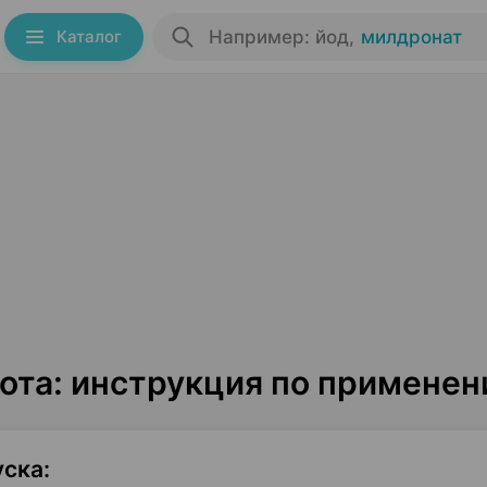
Каталог
Например: йод
,
милдронат
ота: инструкция по примене
уска
: