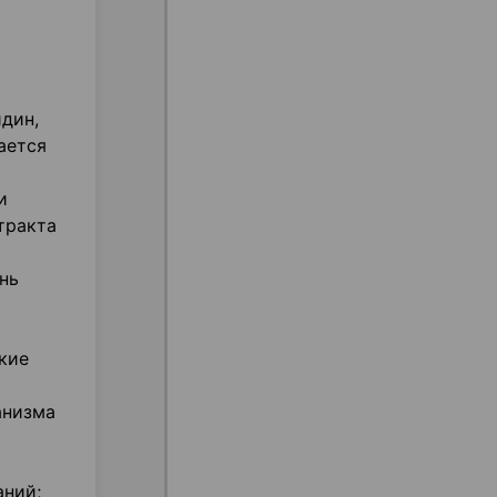
дин,
ается
и
тракта
нь
кие
анизма
аний;