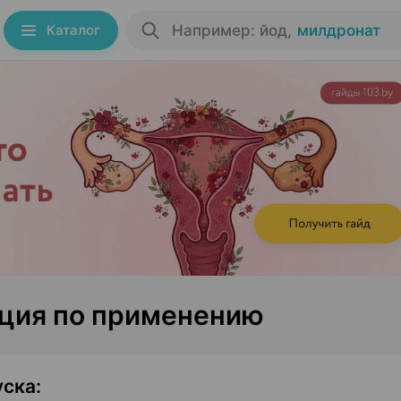
Каталог
Например: йод
,
милдронат
кция по применению
уска
: