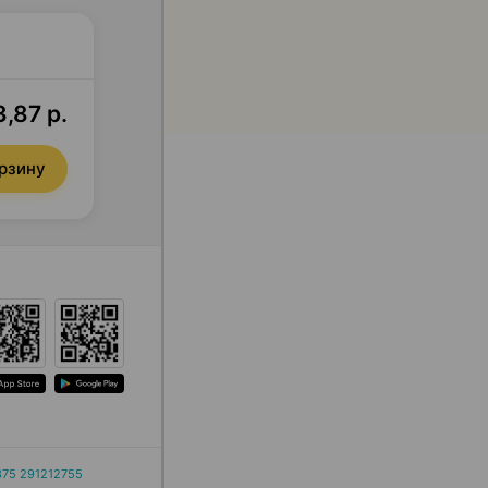
,87 р.
орзину
375 291212755