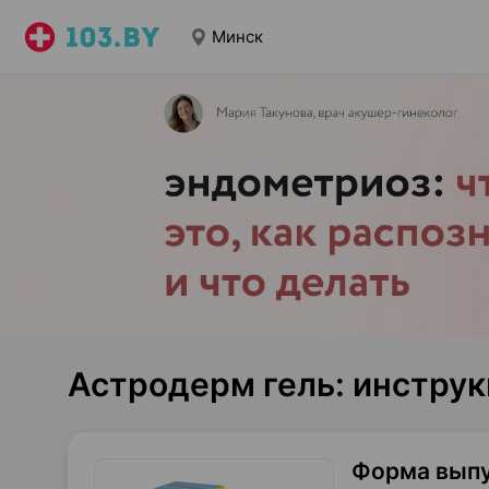
Минск
Астродерм гель: инстру
Форма вып