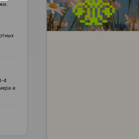
жи.
лотных
3-4
мера и