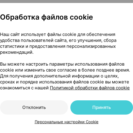
en Glycol, Glycerin, Hirudinea Extract, Allantoin, Sodium C
Обработка файлов cookie
Наш сайт использует файлы cookie для обеспечения
удобства пользователей сайта, его улучшения, сбора
статистики и предоставления персонализированных
рекомендаций.
с характерным запахом предназначен для улучшения в
Вы можете настроить параметры использования файлов
cookie или изменить свое согласие в более позднее время.
Для получения дополнительной информации о целях,
ной диффузии и способствуют транспортировке активн
сроках и порядке использования файлов cookie вы можете
ознакомиться с нашей
Политикой обработки файлов cookie
Отклонить
Принять
рации без гиперплазии.
пчатого лука и аллантоин оказывают:
Персональные настройки Cookie
кожу;
ть рельефа;