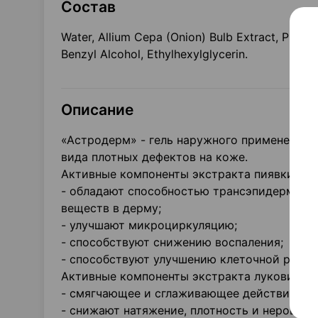
Состав
Water, Allium Cepa (Onion) Bulb Extract, Propyl
Benzyl Alcohol, Ethylhexylglycerin.
Описание
«Астродерм» - гель наружного применения 
вида плотных дефектов на коже.
Активные компоненты экстракта пиявки:
- обладают способностью трансэпидермаль
веществ в дерму;
- улучшают микроциркуляцию;
- способствуют снижению воспаления;
- способствуют улучшению клеточной регене
Активные компоненты экстракта луковиц ре
- смягчающее и сглаживающее действие на 
- снижают натяжение, плотность и неровнос