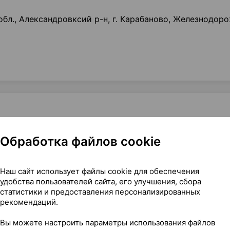
обл., Александровксий р-н, г. Карабаново, Железнодор
Обработка файлов cookie
0,85 — 
 сахаром, таблетки
,
ом
, Россия
•
без рецепта
Где купить
В к
Наш сайт использует файлы cookie для обеспечения
удобства пользователей сайта, его улучшения, сбора
статистики и предоставления персонализированных
рекомендаций.
0,85 — 
 сахаром, таблетки
,
Вы можете настроить параметры использования файлов