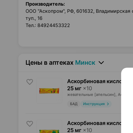
Производитель:
ООО "Аскопром", РФ, 601632, Владимирская 
туп., 16
Тел.: 84924453322
Цены в аптеках
Минск
Аскорбиновая кислота с
25 мг
×
10
жевательные [апельсин],
Аскопр
БАД
Инструкция
Аскорбиновая кислота с
25 мг
×
10