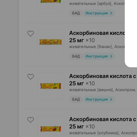
жевательные [арбуз],
Аскопром
,
БАД
Инструкция
Аскорбиновая кислота с
25 мг
×
10
жевательные [банан],
Аскопром
,
БАД
Инструкция
Аскорбиновая кислота с
25 мг
×
10
жевательные [вишня],
Аскопром
БАД
Инструкция
Аскорбиновая кислота с
25 мг
×
10
жевательные [клубника],
Аскопр