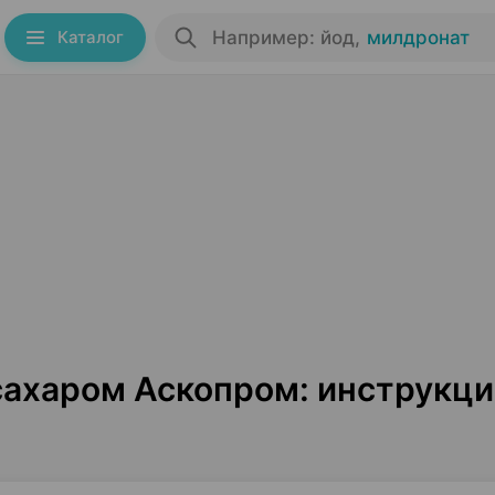
Каталог
Например: йод
,
милдронат
сахаром Аскопром: инструкци