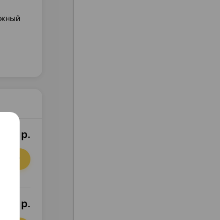
ожный
1,51 р.
орзину
1,51 р.