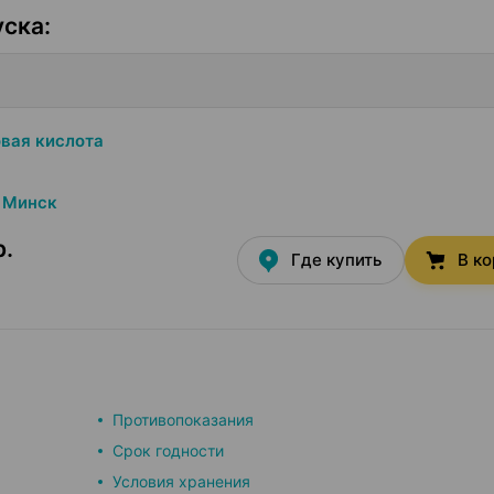
уска
:
вая кислота
Минск
р.
Где купить
В к
Противопоказания
Срок годности
Условия хранения