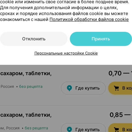
cookie или изменить свое согласие в более позднее время.
 Россия
•
без рецепта
Где купить
В к
Для получения дополнительной информации о целях,
сроках и порядке использования файлов cookie вы можете
ознакомиться с нашей
Политикой обработки файлов cookie
 сахаром, таблетки
,
Отклонить
Принять
 Россия
•
без рецепта
Где купить
В к
Персональные настройки Cookie
0,70 — 
 сахаром, таблетки
,
, Россия
•
без рецепта
Где купить
В к
0,85 — 
 сахаром, таблетки
,
ом
, Россия
•
без рецепта
Где купить
В к