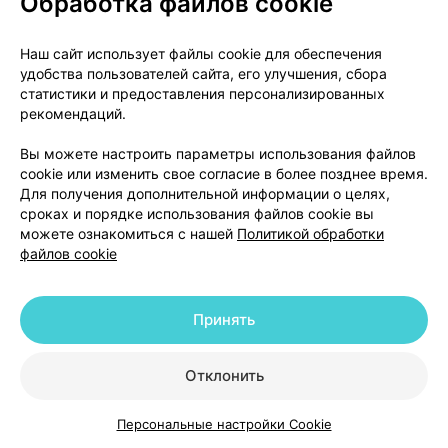
Обработка файлов cookie
плоскоцилиндрические, с фаской, со вкусом
малины (или киви, или клубники, или тропических
фруктов, или черной смородины).
Наш сайт использует файлы cookie для обеспечения
удобства пользователей сайта, его улучшения, сбора
статистики и предоставления персонализированных
По 10 таблеток в упаковке полимерной или по 5
рекомендаций.
таблеток в контурной ячейковой упаковке из
пленки полимерной ПВХ и фольги контурные
Вы можете настроить параметры использования файлов
ячейковые упаковки вместе с листком-вкладышем
cookie или изменить свое согласие в более позднее время.
в пачке картонной.
Для получения дополнительной информации о целях,
сроках и порядке использования файлов cookie вы
можете ознакомиться с нашей
Политикой обработки
Условия отпуска
файлов cookie
Без рецепта врача.
Держатель регистрационного удостоверения и
Принять
производитель
Открытое акционерное общество «Экзон»
Отклонить
Республика Беларусь, 225612, Брестская обл., г.
Дрогичин, ул. Ленина, 202
Персональные настройки Cookie
тел./факс: +375 1644 2 00 02, 2 00 03
Каталог
Корзина
Избранное
Профиль