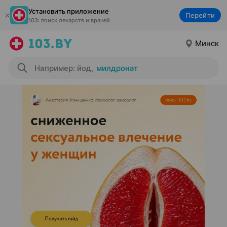
Установить приложение
Перейти
103: поиск лекарств и врачей
Минск
Например: йод
,
милдронат