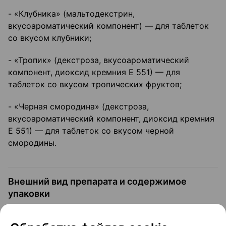
- «Клубника» (мальтодекстрин,
вкусоароматический компонент) — для таблеток
со вкусом клубники;
- «Тропик» (декстроза, вкусоароматический
компонент, диоксид кремния Е 551) — для
таблеток со вкусом тропических фруктов;
- «Черная смородина» (декстроза,
вкусоароматический компонент, диоксид кремния
Е 551) — для таблеток со вкусом черной
смородины.
Внешний вид препарата и содержимое
упаковки
Таблетки белого цвета с желтоватым оттенком,