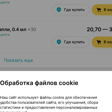
ецепта
Где купить
В к
20,70 — 3
капли
,
0.4 мл
×
30
ецепта
Где купить
В к
Показать еще
Обработка файлов cookie
Наш сайт использует файлы cookie для обеспечения
Др. Герхард Манн Германия
удобства пользователей сайта, его улучшения, сбора
статистики и предоставления персонализированных