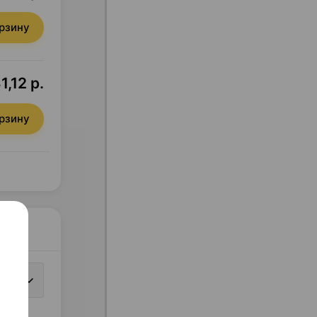
орзину
1,12 р.
орзину