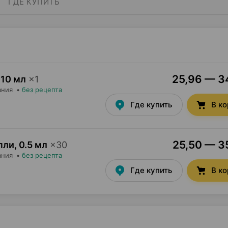
ГДЕ КУПИТЬ
25,96 — 34
10 мл
×
1
ания
•
без рецепта
Где купить
В к
25,50 — 35
пли
,
0.5 мл
×
30
ания
•
без рецепта
Где купить
В к