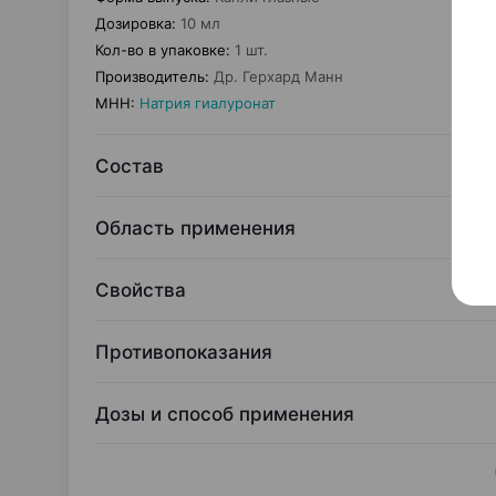
Дозировка
:
10 мл
Кол-во в упаковке
:
1 шт.
Производитель
:
Др. Герхард Манн
МНН
:
Натрия гиалуронат
Состав
Область применения
Свойства
Противопоказания
Дозы и способ применения