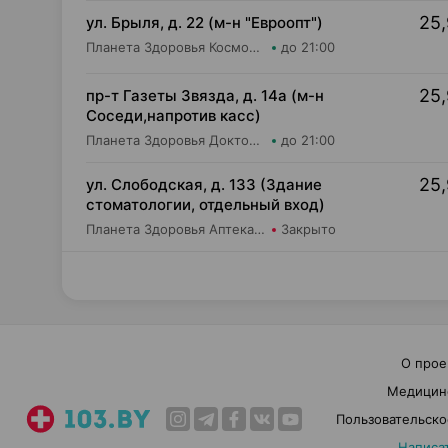
25,
ул. Брыля, д. 22 (м-н "Евроопт")
Планета Здоровья КосмоФарма ООО Аптека №6
до 21:00
25,
пр-т Газеты Звязда, д. 14а (м-н
Соседи,напротив касс)
Планета Здоровья Доктор Таир ООО Аптека №14
до 21:00
25,
ул. Слободская, д. 133 (Здание
стоматологии, отдельный вход)
Планета Здоровья Аптека №28 ООО Аптека №5
Закрыто
О прое
Медицин
Пользовательско
Написа