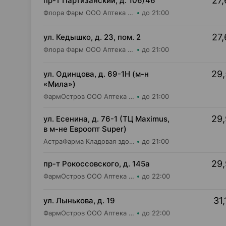
27,
пр-т Партизанский, д. 106/46
Флора Фарм ООО Аптека №20
до 21:00
27,
ул. Кедышко, д. 23, пом. 2
Флора Фарм ООО Аптека №21
до 21:00
29,
ул. Одинцова, д. 69-1Н (м-н
«Мила»)
ФармОстров ООО Аптека №16 на Одинцова
до 21:00
29,
ул. Есенина, д. 76-1 (ТЦ Maximus,
в м-не Евроопт Super)
АстраФарма Кладовая здоровья ООО Аптека №9
до 21:00
29,
пр-т Рокоссовского, д. 145а
ФармОстров ООО Аптека №9 на Рокоссовского
до 22:00
31,
ул. Лынькова, д. 19
ФармОстров ООО Аптека №7 на Лынькова
до 22:00