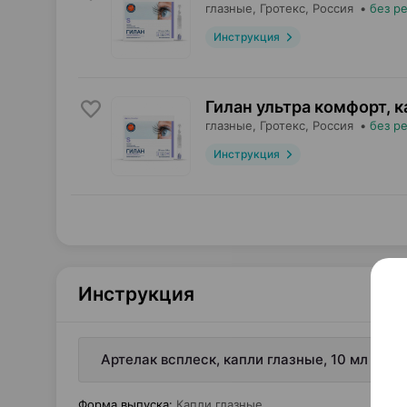
глазные,
Гротекс
, Россия
•
без р
Инструкция
Гилан ультра комфорт, 
глазные,
Гротекс
, Россия
•
без р
Инструкция
Инструкция
Артелак всплеск, капли глазные, 10 мл ×1, 
Форма выпуска
:
Капли глазные