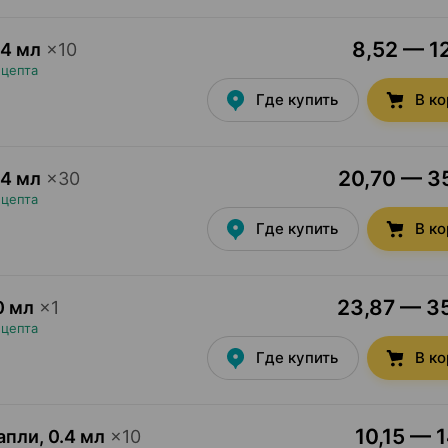
8,52 — 12
.4 мл
×
10
ецепта
Где купить
В к
20,70 — 35
.4 мл
×
30
ецепта
Где купить
В к
23,87 — 35
0 мл
×
1
ецепта
Где купить
В к
10,15 — 1
капли
,
0.4 мл
×
10