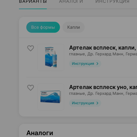
ВАРИАНТЫ
АНАЛОГИ
ИНСТРУКЦИЯ
Все формы
Капли
Артелак всплеск, капли
,
глазные,
Др. Герхард Манн
, Герм
Инструкция
Артелак всплеск уно, ка
глазные,
Др. Герхард Манн
, Герм
Инструкция
Аналоги