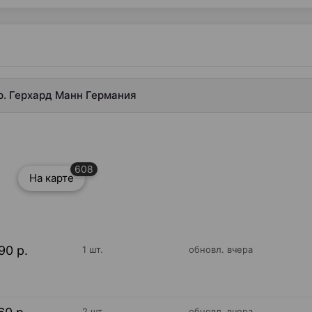
Др. Герхард Манн Германия
608
На карте
90 р.
1 шт.
обновл. вчера
2 шт.
обновл. вчера