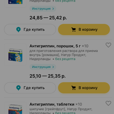
Нидерланды
•
без рецепта
Инструкция
24,85 — 25,42 р.
Где купить
В корзину
Антигриппин, порошок
,
5 г
×
10
для приготовления раствора для приема
внутрь [ромашка],
Натур Продукт
,
Нидерланды
•
без рецепта
Инструкция
25,10 — 25,35 р.
Где купить
В корзину
Антигриппин, таблетки
×
10
шипучие [грейпфрут],
Натур Продукт
,
Нидерланды
•
без рецепта