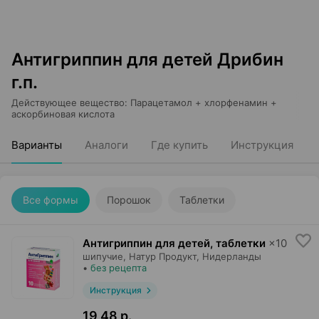
Антигриппин для детей Дрибин
г.п.
Действующее вещество
:
Парацетамол + хлорфенамин +
аскорбиновая кислота
Варианты
Аналоги
Где купить
Инструкция
Все формы
Порошок
Таблетки
Антигриппин для детей, таблетки
×
10
шипучие,
Натур Продукт
, Нидерланды
•
без рецепта
Инструкция
19,48 р.