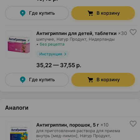
Где купить
В корзину
Антигриппин для детей, таблетки
×
30
шипучие,
Натур Продукт
, Нидерланды
•
без рецепта
Инструкция
35,22 — 37,55 р.
Где купить
В корзину
Аналоги
Антигриппин, порошок
,
5 г
×
10
для приготовления раствора для приема
внутрь [мед-лимон],
Натур Продукт
,