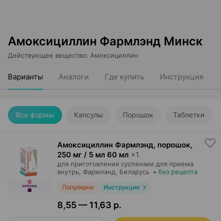
Амоксициллин Фармлэнд Минск
Действующее вещество
:
Амоксициллин
Варианты
Аналоги
Где купить
Инструкция
Все формы
Капсулы
Порошок
Таблетки
Амоксициллин Фармлэнд, порошок
,
250 мг / 5 мл 60 мл
×
1
для приготовления суспензии для приема
внутрь,
Фармлэнд
, Беларусь
•
без рецепта
Популярно
Инструкция
8,55 — 11,63 р.