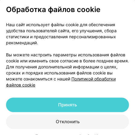
Обработка файлов cookie
О проекте
Новости проекта
Наш сайт использует файлы cookie для обеспечения
удобства пользователей сайта, его улучшения, сбора
Размещение рекламы
Медицинский маркетинг
статистики и предоставления персонализированных
Публичный договор
Доставка
рекомендаций.
Пользовательское соглашение
Вы можете настроить параметры использования файлов
Способы оплаты
Вакансии
Партнеры
cookie или изменить свое согласие в более позднее время.
Написать руководителю 103.by
Для получения дополнительной информации о целях,
сроках и порядке использования файлов cookie вы
Написать в поддержку
можете ознакомиться с нашей
Политикой обработки
Персональные настройки Cookie
файлов cookie
Обработка персональных данных
Принять
© 2026 ООО «Артокс Лаб», УНП 191700409 | 220012, Республика Беларусь,
г. Минск, улица Толбухина, 2, пом. 16 | help@103.by
|
Служба поддержки
+375 291212755
Отклонить