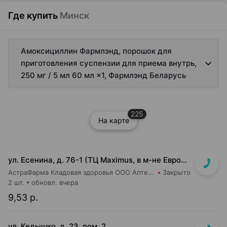
Где купить
Минск
Амоксициллин Фармлэнд, порошок для
приготовления суспензии для приема внутрь,
250 мг / 5 мл 60 мл ×1, Фармлэнд Беларусь
225
На карте
ул. Есенина, д. 76-1 (ТЦ Maximus, в м-не Евроопт Super)
АстраФарма Кладовая здоровья ООО Аптека №9
Закрыто
2 шт.
обновл. вчера
9,53 р.
ул. Кедышко, д. 23, пом. 2