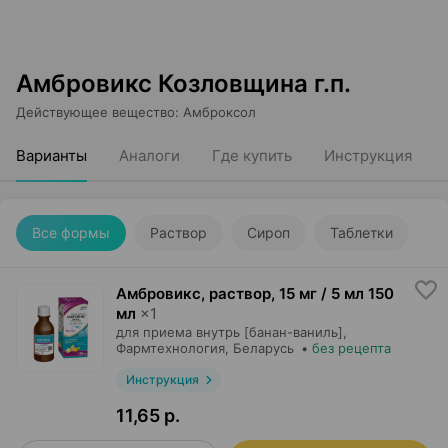
Амбровикс Козловщина г.п.
Действующее вещество
:
Амброксол
Варианты
Аналоги
Где купить
Инструкция
Все формы
Раствор
Сироп
Таблетки
Амбровикс, раствор
,
15 мг / 5 мл 150
мл
×
1
для приема внутрь [банан-ваниль],
Фармтехнология
, Беларусь
•
без рецепта
Инструкция
11,65 р.