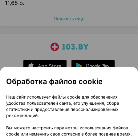
11,65 р.
Показать еще
Обработка файлов cookie
О проекте
Новости проекта
Наш сайт использует файлы cookie для обеспечения
удобства пользователей сайта, его улучшения, сбора
Размещение рекламы
Медицинский маркетинг
статистики и предоставления персонализированных
Публичный договор
Доставка
рекомендаций.
Пользовательское соглашение
Вы можете настроить параметры использования файлов
Способы оплаты
Вакансии
Партнеры
cookie или изменить свое согласие в более позднее время.