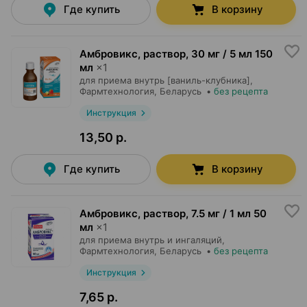
Где купить
В корзину
Амбровикс, раствор
,
30 мг / 5 мл 150
мл
×
1
для приема внутрь [ваниль-клубника],
Фармтехнология
, Беларусь
•
без рецепта
Инструкция
13,50 р.
Где купить
В корзину
Амбровикс, раствор
,
7.5 мг / 1 мл 50
мл
×
1
для приема внутрь и ингаляций,
Фармтехнология
, Беларусь
•
без рецепта
Инструкция
7,65 р.