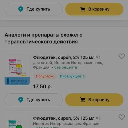
Где купить
В корзину
Аналоги и препараты схожего
терапевтического действия
Флюдитек, сироп
,
2% 125 мл
×
1
для детей,
Иннотек Интернасиональ
,
Франция
•
без рецепта
Популярно
Инструкция
17,50 р.
Где купить
В корзину
Флюдитек, сироп
,
5% 125 мл
×
1
Иннотек Интернасиональ
, Франция