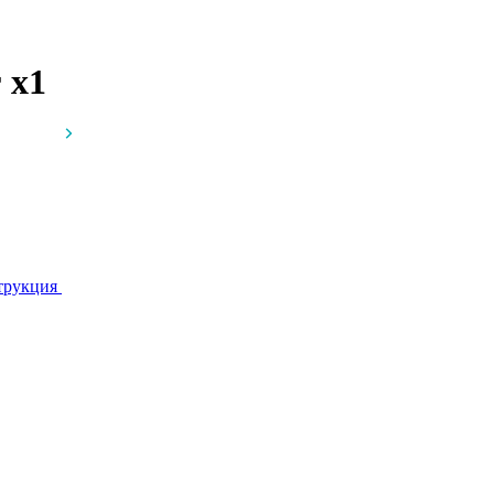
г
x1
трукция