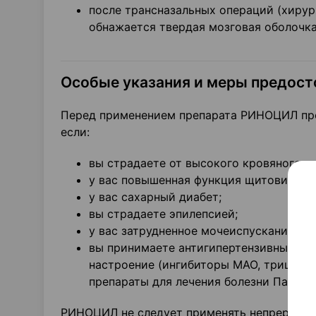
после трансназальных операций (хирур
обнажается твердая мозговая оболочка
Особые указания и меры предос
Перед применением препарата РИНОЦИЛ про
если:
вы страдаете от высокого кровяного д
у вас повышенная функция щитовидной
у вас сахарный диабет;
вы страдаете эпилепсией;
у вас затрудненное мочеиспускание (н
вы принимаете антигипертензивные пре
настроение (ингибиторы МАО, трицикл
препараты для лечения болезни Паркин
РИНОЦИЛ не следует применять непрерывно 