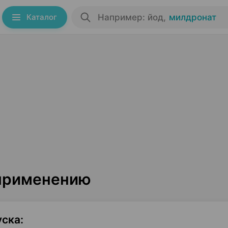
Каталог
Например: йод
,
милдронат
 применению
уска
: