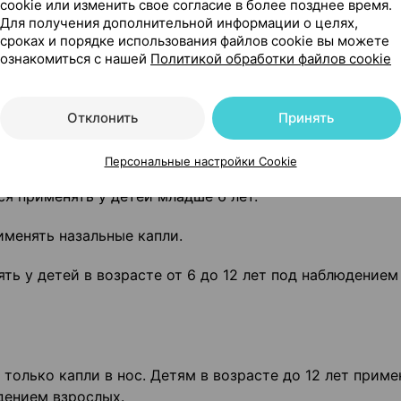
cookie или изменить свое согласие в более позднее время.
одимо обратиться к врачу. Длительное или чрезмерно
Для получения дополнительной информации о целях,
паление слизистой оболочки носа (медикаментозный р
сроках и порядке использования файлов cookie вы можете
ознакомиться с нашей
Политикой обработки файлов cookie
онливость и тремор у чувствительных людей.
 или закапывания в глаза.
Отклонить
Принять
особенно маленьким детям и пожилым людям.
Персональные настройки Cookie
я применять у детей младше 6 лет.
рименять назальные капли.
ь у детей в возрасте от 6 до 12 лет под наблюдением
только капли в нос. Детям в возрасте до 12 лет приме
дением взрослых.