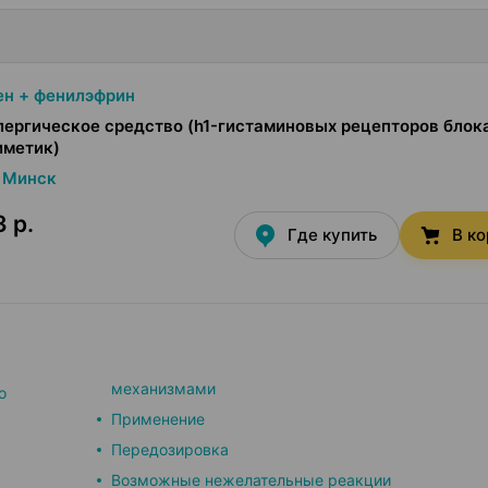
н + фенилэфрин
ергическое средство (h1-гистаминовых рецепторов блок
иметик)
Минск
 р.
Где купить
В к
механизмами
о
Применение
Передозировка
Возможные нежелательные реакции