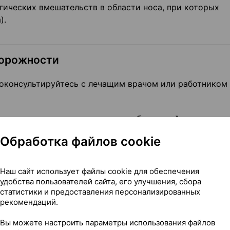
гических вмешательств в области носа, при которых
).
торожности
консультируйтесь с лечащим врачом или работником 
авления, сердечно-сосудистых заболеваний;
 железы;
Обработка файлов cookie
апример, гипертрофия предстательной железы),
Наш сайт использует файлы cookie для обеспечения
параты (например, бета-блокаторы), препараты, улуч
удобства пользователей сайта, его улучшения, сбора
статистики и предоставления персонализированных
ические или тетрациклические антидепрессанты) или
рекомендаций.
сона (см. раздел «Противопоказания»).
Вы можете настроить параметры использования файлов
дольше 3 дней. Если по истечении 3 дней не наступае