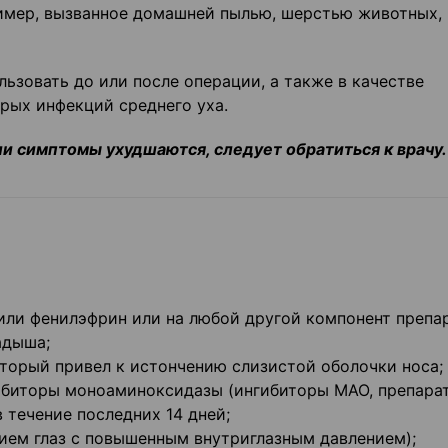
ример, вызванное домашней пылью, шерстью животных,
зовать до или после операции, а также в качестве
рых инфекций среднего уха.
ли симптомы ухудшаются, следует обратиться к врачу.
 или фенилэфрин или на любой другой компонент препар
адыша;
торый привел к истончению слизистой оболочки носа;
ибиторы моноаминоксидазы (ингибиторы МАО, препара
 течение последних 14 дней;
нием глаз с повышенным внутриглазным давлением);