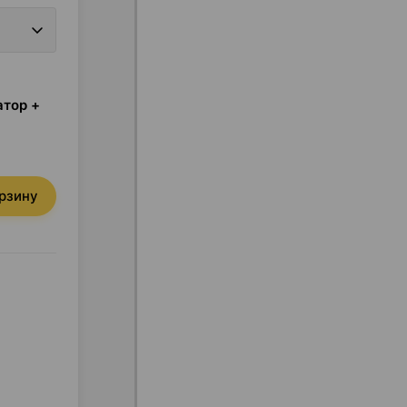
атор +
орзину