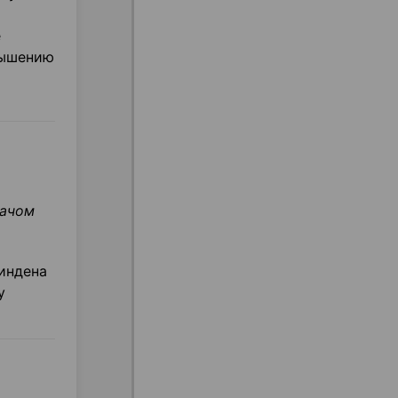
е
вышению
рачом
индена
у