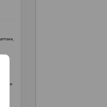
аптеки,
шающие
т