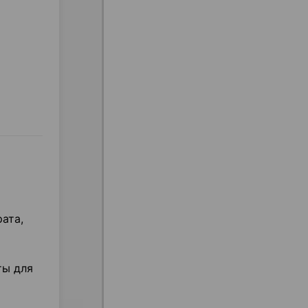
ата,
ты для