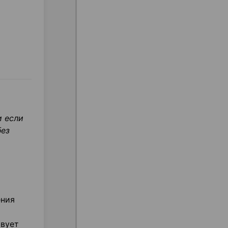
и если
без
ения
твует