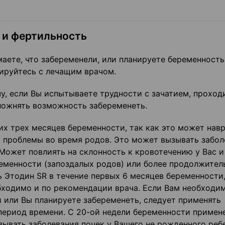
.
 и фертильность
аете, что забеременели, или планируете беременность
ируйтесь с лечащим врачом.
, если Вы испытываете трудности с зачатием, проход
ложнять возможность забеременеть.
их трех месяцев беременности, так как это может нав
 проблемы во время родов. Это может вызывать забол
 Может повлиять на склонность к кровотечению у Вас 
еменности (запоздалых родов) или более продолжител
ь Этодин SR в течение первых 6 месяцев беременности,
обходимо и по рекомендации врача. Если Вам необходи
 или Вы планируете забеременеть, следует применять
период времени. С 20-ой недели беременности примен
ывать заболевания почек у Вашего не рожденного ребе