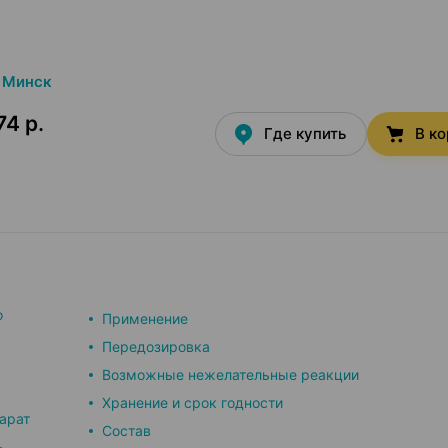
Минск
74 р.
Где купить
В к
о
Применение
Передозировка
Возможные нежелательные реакции
Хранение и срок годности
арат
Состав
ь