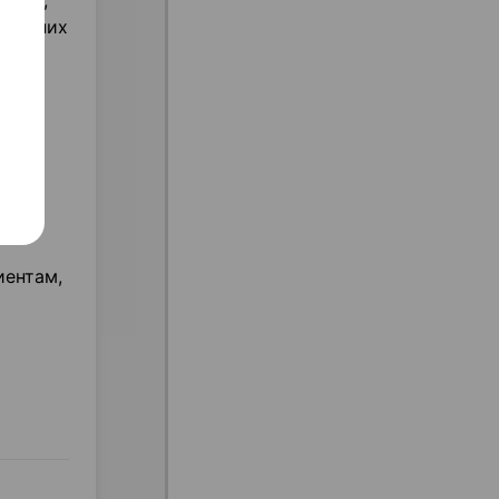
ение,
без них
чения
иентам,