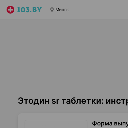
Минск
Этодин sr таблетки: инс
Форма вып