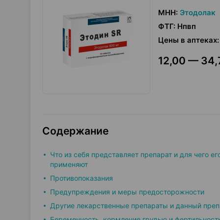
МНН
:
Этодолак
ФТГ
:
Нпвп
Цены в аптеках
:
12,00 — 34,
Содержание
Что из себя представляет препарат и для чего ег
применяют
Противопоказания
Предупреждения и меры предосторожности
Другие лекарственные препараты и данный преп
Беременность, кормление грудью и фертильност