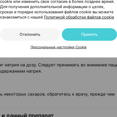
роны желудочно-кишечного тракта,
такие как кровотеч
cookie или изменить свое согласие в более позднее время.
ь в любое время с предупреждающими симптомами или 
Для получения дополнительной информации о целях,
сроках и порядке использования файлов cookie вы можете
лении любых признаков желудочно-кишечного кровоте
ознакомиться с нашей
Политикой обработки файлов cookie
кратить.
Отклонить
Принять
ям.
Персональные настройки Cookie
г натрия на дозу. Следует принимать во внимание пац
одержанием натрия.
ь некоторых сахаров, обратитесь к врачу, прежде чем
 и данный препарат