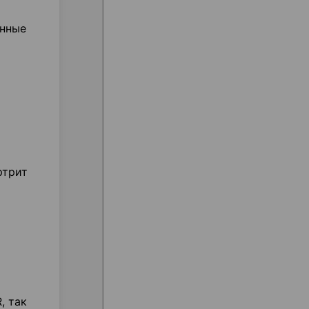
енные
ртрит
, так