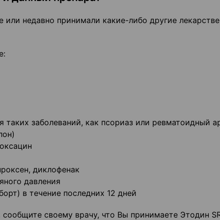
е или недавно принимали какие-либо другие лекарств
е:
ия таких заболеваний, как псориаз или ревматоидный а
лон)
локсацин
проксен, диклофенак
яного давления
орт) в течение последних 12 дней
, сообщите своему врачу, что Вы принимаете Этодин SR