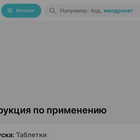
Каталог
Например: йод
,
милдронат
трукция по применению
уска
:
Таблетки