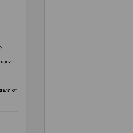
о
хание,
дали от