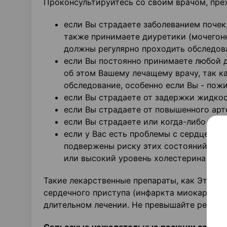
Проконсультируйтесь со своим врачом, пре
если Вы страдаете заболеванием почек,
также принимаете диуретики (мочегонн
должны регулярно проходить обследов
если Вы постоянно принимаете любой 
об этом Вашему лечащему врачу, так к
обследование, особенно если Вы - пожи
если Вы страдаете от задержки жидкост
если Вы страдаете от повышенного арт
если Вы страдаете или когда-либо стр
если у Вас есть проблемы с сердцем, п
подвержены риску этих состояний (нап
или высокий уровень холестерина или 
Такие лекарственные препараты, как Этодин
сердечного приступа (инфаркта миокарда) и
длительном лечении. Не превышайте рекоме