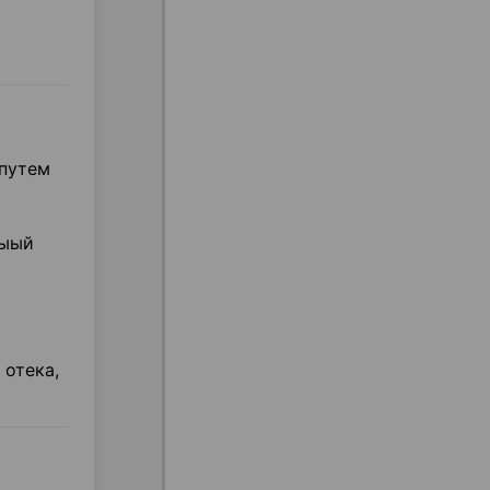
 путем
ныый
 отека,