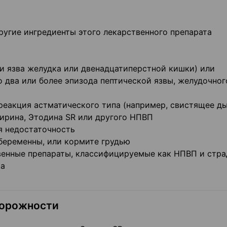
другие ингредиенты этого лекарственного препарата
ли язва желудка или двенадцатиперстной кишки) или
о два или более эпизода пептической язвы, желудочног
 реакция астматического типа (например, свистящее ды
пирина, Этодина SR или другого НПВП
я недостаточность
 беременны, или кормите грудью
венные препараты, классифицируемые как НПВП и стра
ка
торожности