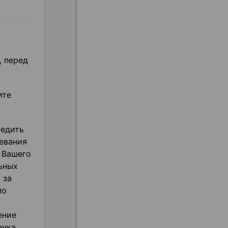
, перед
ите
редить
евания
и Вашего
ьных
 за
мо
ение
нка,