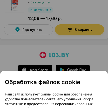
•
без рецепта
Инструкция
12,09 — 17,60 р.
Где купить
В корзину
Обработка файлов cookie
О проекте
Новости проекта
Наш сайт использует файлы cookie для обеспечения
удобства пользователей сайта, его улучшения, сбора
Размещение рекламы
Медицинский маркетинг
статистики и предоставления персонализированных
Публичный договор
Доставка