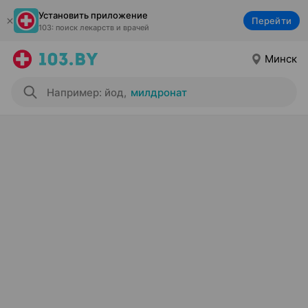
Установить приложение
Перейти
103: поиск лекарств и врачей
Минск
Например: йод
,
милдронат