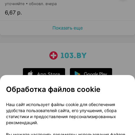
уточняйте
обновл. вчера
6,67 р.
Показать еще
Обработка файлов cookie
О проекте
Новости проекта
Наш сайт использует файлы cookie для обеспечения
удобства пользователей сайта, его улучшения, сбора
Размещение рекламы
Медицинский маркетинг
статистики и предоставления персонализированных
Публичный договор
Доставка
рекомендаций.
Пользовательское соглашение
Вы можете настроить параметры использования файлов