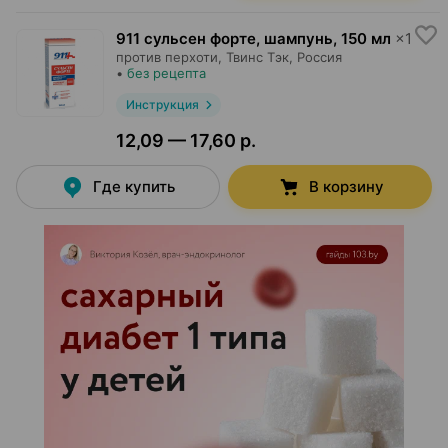
911 сульсен форте, шампунь
,
150 мл
×
1
против перхоти,
Твинс Тэк
, Россия
•
без рецепта
Инструкция
12,09 — 17,60 р.
Где купить
В корзину