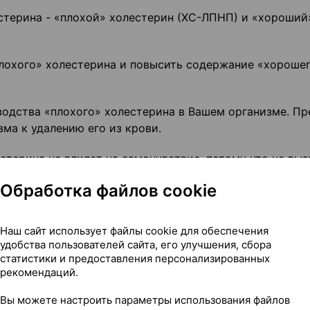
стерина - «плохой» холестерин (ХС-ЛПНП) и «хороший
лохого» холестерина и повысить содержание «хороше
водства «плохого» холестерина в Вашем организме. Пр
ма к удалению его из крови.
терина не влияет на самочувствие, потому что не вы
дить коррекцию этого состояния, жировые отложения м
Обработка файлов cookie
ов и приводить к их сужению.
огут закупориваться, что приводит к прерыванию
Наш сайт использует файлы cookie для обеспечения
кту или инсульту. Снижая уровень холестерина, Вы м
удобства пользователей сайта, его улучшения, сбора
приступа, инсульта или ассоциированных проблем со
статистики и предоставления персонализированных
рекомендаций.
Вы можете настроить параметры использования файлов
даже если уровень холестерина нормализовался, поск