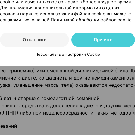
cookie или изменить свое согласие в более позднее время.
ние уровня холестерина и увеличение жировых отложе
Для получения дополнительной информации о целях,
та в случае, если это порекомендует Ваш врач или ес
сроках и порядке использования файлов cookie вы можете
ознакомиться с нашей
Политикой обработки файлов cookie
Отклонить
Принять
Персональные настройки Cookie
6 лет и старше с первичной гиперхолестеринемией (типа
естеринемию) или смешанной дислипидемией (типа IIb
лнение к диете, когда диета и другие немедикаментоз
рузка, уменьшение массы тела) оказываются недостато
 6 лет и старше с гомозиготной семейной
тельного средства в дополнение к диете и другим мет
з ЛПНП) либо при нецелесообразности таких методов л
леваний