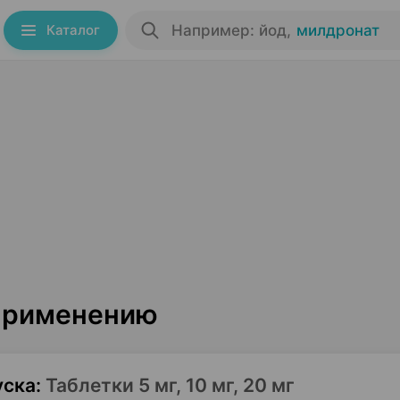
Каталог
Например: йод
,
милдронат
 применению
уска
:
Таблетки 5 мг, 10 мг, 20 мг