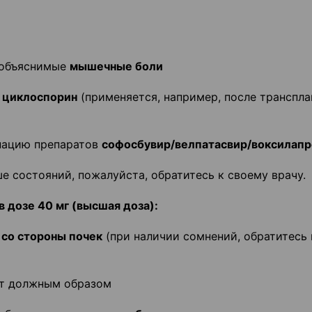
необъяснимые
мышечные боли
м
циклоспорин
(применяется, например, после транспл
нацию препаратов
софосбувир/велпатасвир/воксилапр
е состояний, пожалуйста, обратитесь к своему врачу.
в дозе 40 мг (высшая доза):
 со стороны почек
(при наличии сомнений, обратитесь 
ет должным образом