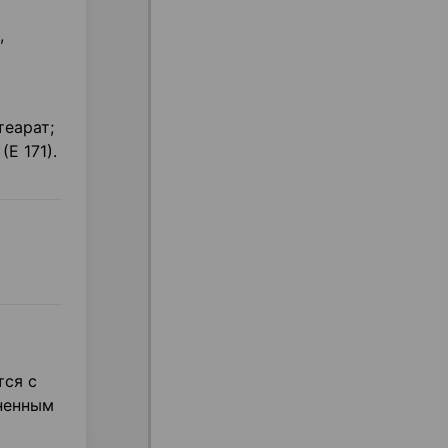
,
теарат;
Е 171).
тся с
ненным