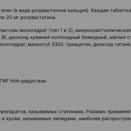
тин (в виде розувастатина кальция). Каждая таблетка
ли 20 мг розувастатина.
актозы моногидрат (тип 1 и 2), микрокристаллическая
п В), диоксид кремния коллоидный безводный, магния с
оногидрат, макрогол 3350, триацетин, диоксид титана (
 ГМГ-КоА-редуктазы
препаратов, называемых статинами. Ромазик применяе
 в крови, называемых липидами, наиболее распростра