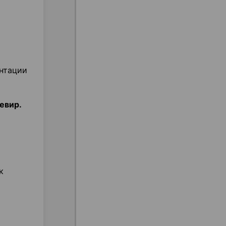
антации
евир.
к