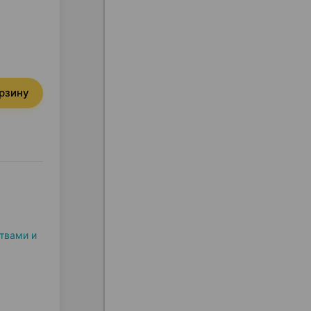
орзину
твами и