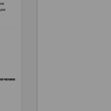
ия
ции
лечение