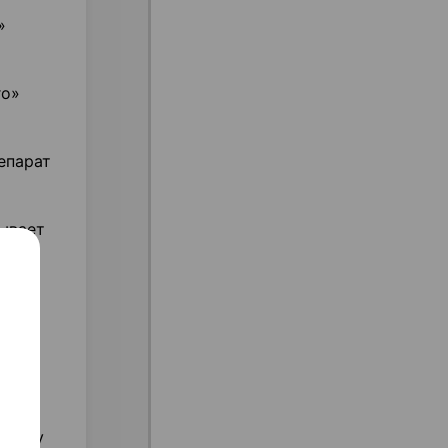
»
го»
епарат
зывает
огут
ожете
ольку