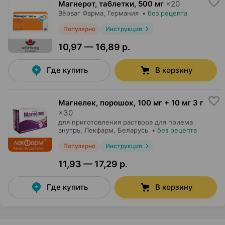
Магнерот, таблетки
,
500 мг
×
20
Вёрваг Фарма
, Германия
•
без рецепта
Популярно
Инструкция
10,97 — 16,89 р.
Где купить
В корзину
Магнелек, порошок
,
100 мг + 10 мг 3 г
×
30
для приготовления раствора для приема
внутрь,
Лекфарм
, Беларусь
•
без рецепта
Популярно
Инструкция
11,93 — 17,29 р.
Где купить
В корзину