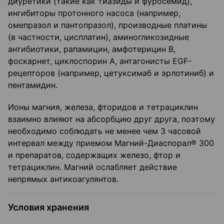
диуретики (такие как тиазиды и фуросемид),
ингибиторы протонного насоса (например,
омепразол и пантопразол), производные платины
(в частности, цисплатин), аминогликозидные
антибиотики, рапамицин, амфотерицин В,
фоскарнет, циклоспорин А, антагонисты EGF-
рецепторов (например, цетуксимаб и эрлотиниб) и
пентамидин.
Ионы магния, железа, фторидов и тетрациклин
взаимно влияют на абсорбцию друг друга, поэтому
необходимо соблюдать не менее чем 3 часовой
интервал между приемом Магний-Диаспорал® 300
и препаратов, содержащих железо, фтор и
тетрациклин. Магний ослабляет действие
непрямых антикоагулянтов.
Условия хранения