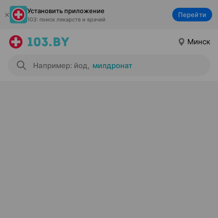
Установить приложение
Перейти
103: поиск лекарств и врачей
Минск
Например: йод
,
милдронат