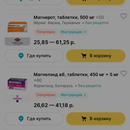
Магнерот, таблетки
,
500 мг
×
50
Вёрваг Фарма
, Германия
•
без рецепта
Популярно
Инструкция
25,85 — 61,25 р.
Где купить
В корзину
Магнелэнд в6, таблетки
,
450 мг + 5 мг
×
60
Фармлэнд
, Беларусь
•
без рецепта
Популярно
Инструкция
26,62 — 41,18 р.
Где купить
В корзину