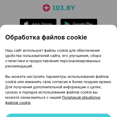
Обработка файлов cookie
О проекте
Новости проекта
Наш сайт использует файлы cookie для обеспечения
удобства пользователей сайта, его улучшения, сбора
Размещение рекламы
Медицинский маркетинг
статистики и предоставления персонализированных
Публичный договор
Доставка
рекомендаций.
Пользовательское соглашение
Вы можете настроить параметры использования файлов
Способы оплаты
Вакансии
Партнеры
cookie или изменить свое согласие в более позднее время.
Написать руководителю 103.by
Для получения дополнительной информации о целях,
сроках и порядке использования файлов cookie вы
Написать в поддержку
можете ознакомиться с нашей
Политикой обработки
Персональные настройки Cookie
файлов cookie
Обработка персональных данных