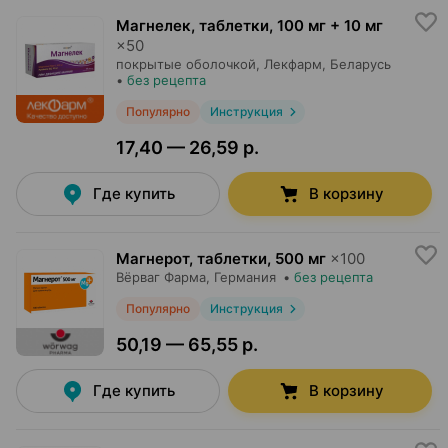
Магнелек, таблетки
,
100 мг + 10 мг
×
50
покрытые оболочкой,
Лекфарм
, Беларусь
•
без рецепта
Популярно
Инструкция
17,40 — 26,59 р.
Где купить
В корзину
Магнерот, таблетки
,
500 мг
×
100
Вёрваг Фарма
, Германия
•
без рецепта
Популярно
Инструкция
50,19 — 65,55 р.
Где купить
В корзину