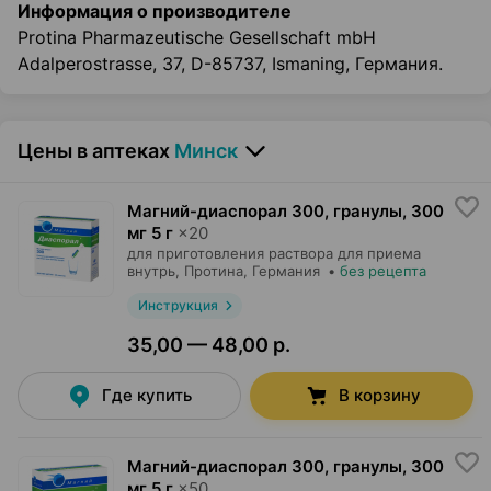
Информация о производителе
Protina Pharmazeutische Gesellschaft mbH
Adalperostrasse, 37, D-85737, Ismaning, Германия.
Цены в аптеках
Минск
Магний-диаспорал 300, гранулы
,
300
мг 5 г
×
20
для приготовления раствора для приема
внутрь,
Протина
, Германия
•
без рецепта
Инструкция
35,00 — 48,00 р.
Где купить
В корзину
Магний-диаспорал 300, гранулы
,
300
мг 5 г
×
50