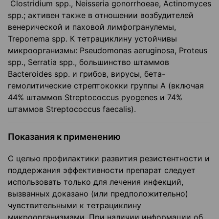
Clostridium spp., Neisseria gonorrhoeae, Actinomyces
spp.; активен также в отношении возбудителей
венерической и паховой лимфогранулемы,
Treponema spp. К тетрациклину устойчивы
микроорганизмы: Pseudomonas aeruginosa, Proteus
spp., Serratia spp., большинство штаммов
Bacteroides spp. и грибов, вирусы, бета-
гемолитические стрептококки группы А (включая
44% штаммов Streptococcus pyogenes и 74%
штаммов Streptococcus faecalis).
Показания к применению
С целью профилактики развития резистентности и
поддержания эффективности препарат следует
использовать только для лечения инфекций,
вызванных доказано (или предположительно)
чувствительными к тетрациклину
микроорганизмами. При наличии информации об