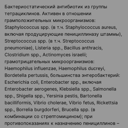
Бактериостатический антибиотик из группы
тетрациклинов. Активен в отношении
грамположительных микроорганизмов:
Staphylococcus spp. (в т.ч. Staphylococcus aureus,
включая продуцирующие пенициллиназу штаммы),
Streptococcus spp. (в т.ч. Streptococcus
pneumoniae), Listeria spp., Bacillus anthracis,
Clostridium spp., Actinomyces israelii;
грамотрицательных микроорганизмов:
Haemophilus influenzae, Haemophilus ducreyi,
Bordetella pertussis, большинства энтеробактерий:
Escherichia coli, Enterobacter spp., включая
Enterobacter aerogenes, Klebsiella spp., Salmonella
spp., Shigella spp., Yersinia pestis, Bartonella
bacilliformis, Vibrio cholerae, Vibrio fetus, Rickettsia
spp., Borrelia burgdorferi, Brucella spp. (в
комбинации co стрептомицином); при
противопоказаниях к назначению пенициллинов –