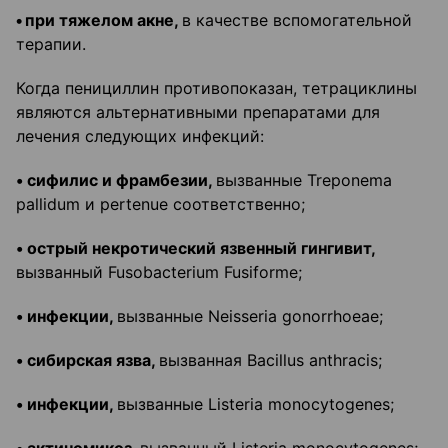
•
при тяжелом
акне
,
в качестве вспомогательной
терапии.
Когда пенициллин противопоказан, тетрациклины
являются альтернативными препаратами для
лечения следующих инфекций:
• сифилис и фрамбезии,
вызванные Treponema
pallidum и pertenue соответственно;
• острый некротический язвенный гингивит,
вызванный Fusobacterium Fusiforme;
• инфекции,
вызванные Neisseria gonorrhoeae;
• сибирская язва,
вызванная Bacillus anthracis;
• инфекции,
вызванные Listeria monocytogenes;