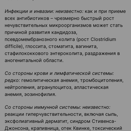
Инфекции и инвазии: неизвестно:
как и при приеме
всех антибиотиков – чрезмерно быстрый рост
нечувствительных микроорганизмов может стать
причиной развития кандидоза,
псевдомембранозного колита (рост Clostridium
difficile), глоссита, стоматита, вагинита,
стафилококкового энтероколита, раздражения в
аногенитальной области.
Со стороны крови и лимфатической системы:
редко:
гемолитическая анемия, тромбоцитопения,
нейтропения, агранулоцитоз, апластическая
анемия, эозинофилия.
Со стороны иммунной системы: неизвестно:
реакции гиперчувствительности, включая сыпь,
эксфолиативный дерматит, синдром Стивенса-
Джонсона, крапивница, отек Квинке, токсический