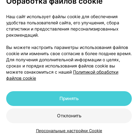
Обработка файлов cookie
Инструкция
Наш сайт использует файлы cookie для обеспечения
2,20 — 2,65 р.
удобства пользователей сайта, его улучшения, сбора
статистики и предоставления персонализированных
Где купить
В корзину
рекомендаций.
Вы можете настроить параметры использования файлов
cookie или изменить свое согласие в более позднее время.
Для получения дополнительной информации о целях,
сроках и порядке использования файлов cookie вы
можете ознакомиться с нашей
Политикой обработки
файлов cookie
Принять
О проекте
Новости проекта
Отклонить
Размещение рекламы
Медицинский маркетинг
Персональные настройки Cookie
Публичный договор
Доставка
Каталог
Корзина
Избранное
Профиль