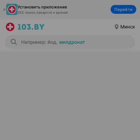
Установить приложение
Перейти
103: поиск лекарств и врачей
Минск
Например: йод
,
милдронат