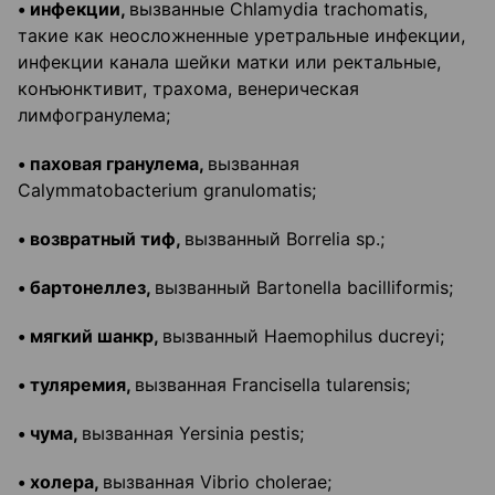
• инфекции,
вызванные Chlamydia trachomatis,
такие как неосложненные уретральные инфекции,
инфекции канала шейки матки или ректальные,
конъюнктивит, трахома, венерическая
лимфогранулема;
• паховая гранулема,
вызванная
Calymmatobacterium granulomatis;
• возвратный тиф,
вызванный Borrelia sp.;
• бартонеллез
,
вызванный Bartonella bacilliformis;
• мягкий шанкр,
вызванный Haemophilus ducreyi;
• туляремия,
вызванная Francisella tularensis;
• чума,
вызванная Yersinia pestis;
• холера,
вызванная Vibrio cholerae;