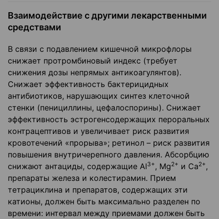
Взаимодействие с другими лекарственными
средствами
В связи с подавлением кишечной микрофлоры
снижает протромбиновый индекс (требует
снижения дозы непрямых антикоагулянтов).
Снижает эффективность бактерицидных
антибиотиков, нарушающих синтез клеточной
стенки (пенициллины, цефалоспорины). Снижает
эффективность эстрогенсодержащих пероральных
контрацептивов и увеличивает риск развития
кровотечений «прорыва»; ретинол – риск развития
повышения внутричерепного давления. Абсорбцию
3+
2+
2+
снижают антациды, содержащие Al
, Mg
и Са
,
препараты железа и колестирамин. Прием
тетрациклина и препаратов, содержащих эти
катионы, должен быть максимально разделен по
времени: интервал между приемами должен быть