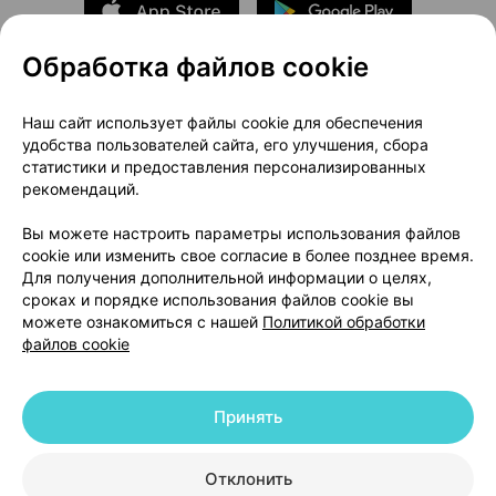
Обработка файлов cookie
О проекте
Новости проекта
Наш сайт использует файлы cookie для обеспечения
удобства пользователей сайта, его улучшения, сбора
Размещение рекламы
Медицинский маркетинг
статистики и предоставления персонализированных
Публичный договор
Доставка
рекомендаций.
Пользовательское соглашение
Вы можете настроить параметры использования файлов
Способы оплаты
Вакансии
Партнеры
cookie или изменить свое согласие в более позднее время.
Написать руководителю 103.by
Для получения дополнительной информации о целях,
сроках и порядке использования файлов cookie вы
Написать в поддержку
можете ознакомиться с нашей
Политикой обработки
Персональные настройки Cookie
файлов cookie
Обработка персональных данных
Принять
© 2026 ООО «Артокс Лаб», УНП 191700409 | 220012, Республика Беларусь,
г. Минск, улица Толбухина, 2, пом. 16 | help@103.by
|
Служба поддержки
+375 291212755
Отклонить