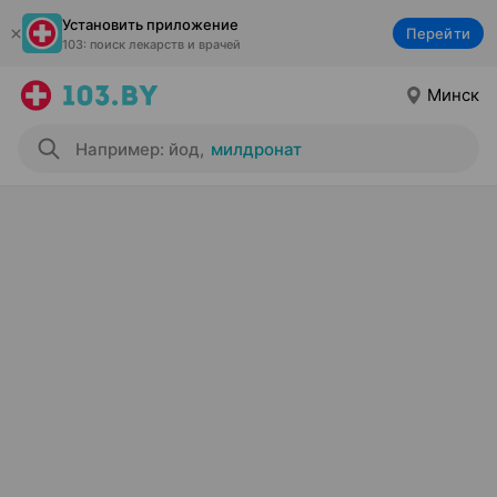
Установить приложение
Перейти
103: поиск лекарств и врачей
Минск
Например: йод
,
милдронат