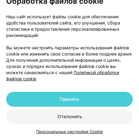
Обработка файлов cookie
следующих признаков:
Наш сайт использует файлы cookie для обеспечения
- Аллергическая реакция, признаками которой
удобства пользователей сайта, его улучшения, сбора
могут быть крапивница (кожная реакция, сходная
статистики и предоставления персонализированных
по виду с волдырями от ожога крапивой),
рекомендаций.
затрудненное дыхание, отек лица или горла,
Вы можете настроить параметры использования файлов
лихорадка, боль в горле, жжение в глазах, кожная
cookie или изменить свое согласие в более позднее время.
боль, красная или пурпурная кожная сыпь с
Для получения дополнительной информации о целях,
образованием волдырей и пузырей, затрудненное
сроках и порядке использования файлов cookie вы
дыхание или свистящее дыхание.
можете ознакомиться с нашей
Политикой обработки
файлов cookie
Вам может потребоваться неотложная
медицинская помощь или госпитализация.
Принять
Когда назальные спреи, содержащие
кортикостероиды, используются в высоких дозах
Отклонить
в течение длительного периода времени, могут
возникать нежелательные эффекты из-за
Персональные настройки Cookie
Каталог
Корзина
Избранное
Профиль
всасывания препарата в организм.