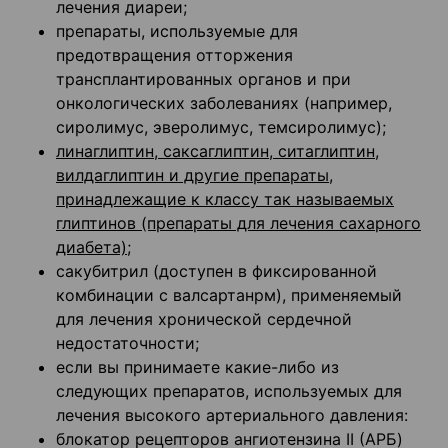
лечения диареи;
препараты, используемые для
предотвращения отторжения
трансплантированных органов и при
онкологических заболеваниях (например,
сиролимус, эверолимус, темсиролимус);
линаглиптин, саксаглиптин, ситаглиптин,
вилдаглиптин и другие препараты,
принадлежащие к классу так называемых
глиптинов (препараты для лечения сахарного
диабета);
сакубитрил (доступен в фиксированной
комбинации с валсартанрм), применяемый
для лечения хронической сердечной
недостаточности;
если вы принимаете какие-либо из
следующих препаратов, используемых для
лечения высокого артериального давления:
блокатор рецепторов ангиотензина II (АРБ)