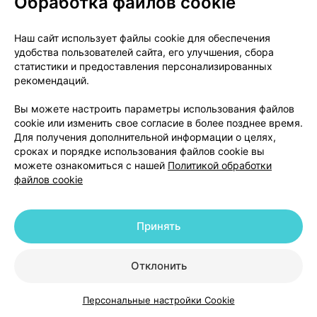
Обработка файлов cookie
Если у вас есть дополнительные вопросы по
применению этого препарата, обратитесь к врачу.
Наш сайт использует файлы cookie для обеспечения
удобства пользователей сайта, его улучшения, сбора
Передозировка
статистики и предоставления персонализированных
рекомендаций.
Если вы приняли больше назначенной дозы,
немедленно обратитесь к врачу или в ближайшее
Вы можете настроить параметры использования файлов
cookie или изменить свое согласие в более позднее время.
отделение больницы. Наиболее вероятным
Для получения дополнительной информации о целях,
эффектом при передозировке является низкое
сроках и порядке использования файлов cookie вы
кровяное давление. Если наблюдается выраженное
можете ознакомиться с нашей
Политикой обработки
снижение артериального давления (при этом
файлов cookie
возможны тошнота, рвота, судороги,
головокружение, сонливость, спутанность
Принять
сознания, изменение количества мочи,
вырабатываемой почками), положение «лежа с
поднятыми вверх ногами» может улучшить
Отклонить
состояние.
Персональные настройки Cookie
Каталог
Корзина
Избранное
Профиль