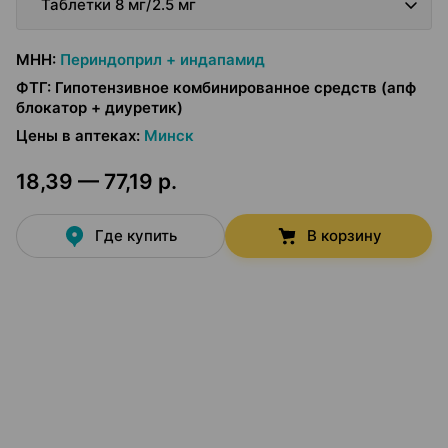
Таблетки 8 мг/2.5 мг
МНН
:
Периндоприл + индапамид
ФТГ
:
Гипотензивное комбинированное средств (апф
блокатор + диуретик)
Цены в аптеках
:
Минск
18,39 — 77,19 р.
Где купить
В корзину