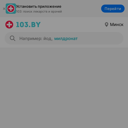
Установить приложение
Перейти
103: поиск лекарств и врачей
Минск
Например: йод
,
милдронат