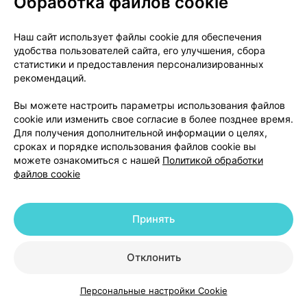
Обработка файлов cookie
нарушения дыхания, в том числе стойкий
кашель и/или одышка и лихорадка;
Наш сайт использует файлы cookie для обеспечения
повреждения сухожилий;
удобства пользователей сайта, его улучшения, сбора
постоянная мышечная слабость;
статистики и предоставления персонализированных
образование камней в желчных путях или
рекомендаций.
воспаление желчного пузыря (может
Вы можете настроить параметры использования файлов
проявляться как боль в животе, тошнота и
cookie или изменить свое согласие в более позднее время.
рвота).
Для получения дополнительной информации о целях,
сроках и порядке использования файлов cookie вы
Сообщение о побочных эффектах
можете ознакомиться с нашей
Политикой обработки
файлов cookie
При появлении любых побочных эффектов, в том
числе и не упомянутых в данной инструкции,
Принять
просьба обратиться к врачу или фармацевту.
Как следует хранить
Отклонить
Хранить при температуре не выше 30 °С, в
Персональные настройки Cookie
недоступном для детей месте!
Каталог
Корзина
Избранное
Профиль