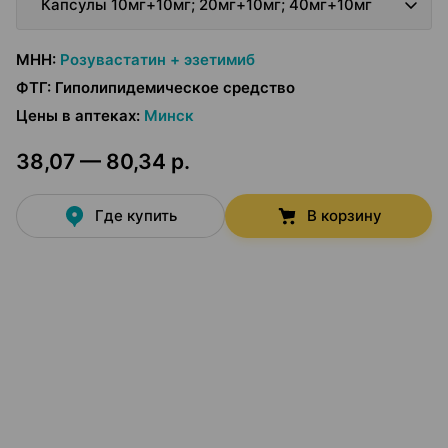
Капсулы 10мг+10мг; 20мг+10мг; 40мг+10мг
МНН
:
Розувастатин + эзетимиб
ФТГ
:
Гиполипидемическое средство
Цены в аптеках
:
Минск
38,07 — 80,34 р.
Где купить
В корзину