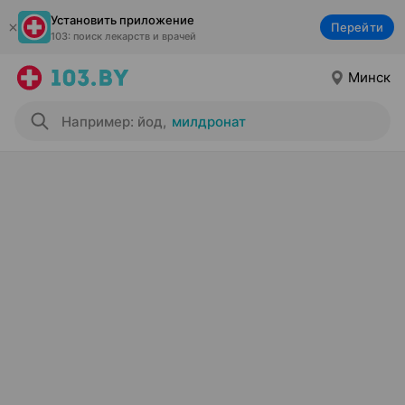
Установить приложение
Перейти
103: поиск лекарств и врачей
Минск
Например: йод
,
милдронат