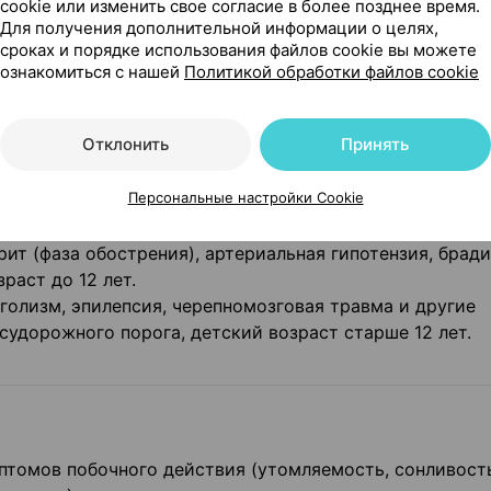
cookie или изменить свое согласие в более позднее время.
 утомляемости, сонливости, головокружения, снижени
Для получения дополнительной информации о целях,
сроках и порядке использования файлов cookie вы можете
в том числе не указанных в данной инструкции, следуе
ознакомиться с нашей
Политикой обработки файлов cookie
ства и обратиться к врачу.
Отклонить
Принять
Персональные настройки Cookie
ственного средства, язвенная болезнь желудка и/или
ит (фаза обострения), артериальная гипотензия, брад
раст до 12 лет.
голизм, эпилепсия, черепно­мозговая травма и другие
судорожного порога, детский возраст старше 12 лет.
томов побочного действия (утомляемость, сонливость