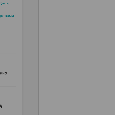
том и
дствами
ожно
0%