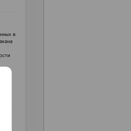
нных в
такана
ости
о
имо