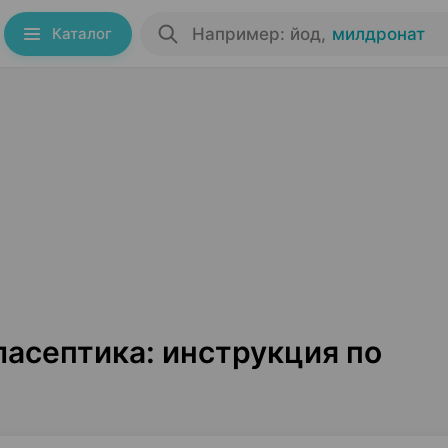
Каталог
Например: йод
,
милдронат
асептика: инструкция по