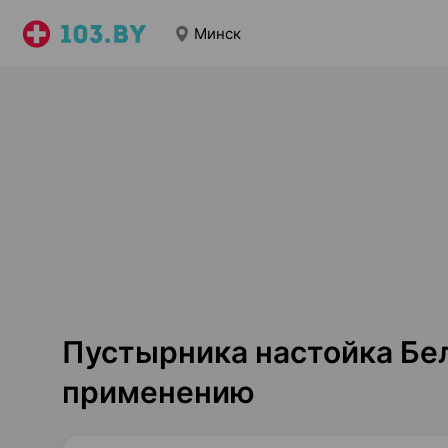
Минск
Пустырника настойка Бел
применению