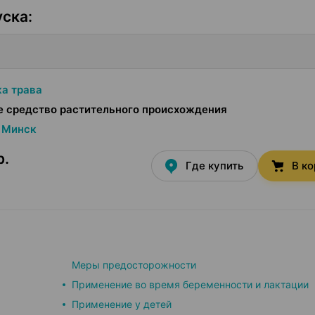
уска
:
а трава
е средство растительного происхождения
Минск
р.
Где купить
В к
Меры предосторожности
Применение во время беременности и лактации
Применение у детей