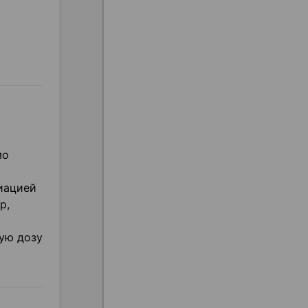
о
мо
иацией
р,
вую дозу