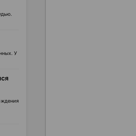
удью.
нных. У
ися
ождения