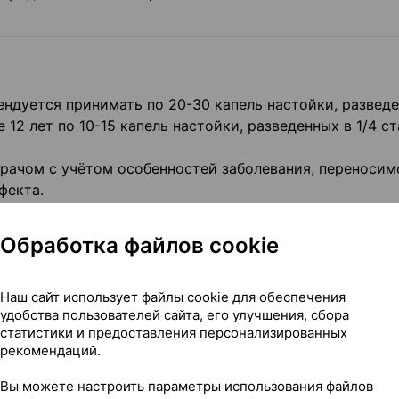
ндуется принимать по 20-30 капель настойки, разведе
 12 лет по 10-15 капель настойки, разведенных в 1/4 с
врачом с учётом особенностей заболевания, переносим
фекта.
чение длительного времени из-за содержания этиловог
 должна быть минимальной. Во время лечения необход
Обработка файлов cookie
средств.
ции печени и/или почек:
назначать с осторожностью.
:
назначать с осторожностью.
Наш сайт использует файлы cookie для обеспечения
удобства пользователей сайта, его улучшения, сбора
статистики и предоставления персонализированных
рекомендаций.
Вы можете настроить параметры использования файлов