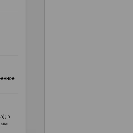
ренное
); в
ным