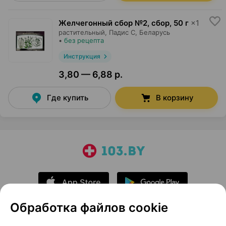
Желчегонный сбор №2, сбор
,
50 г
×
1
растительный,
Падис С
, Беларусь
•
без рецепта
Инструкция
3,80 — 6,88 р.
Где купить
В корзину
Обработка файлов cookie