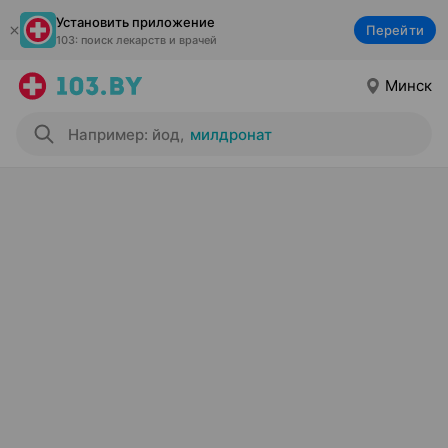
Установить приложение
Перейти
103: поиск лекарств и врачей
Минск
Например: йод
,
милдронат