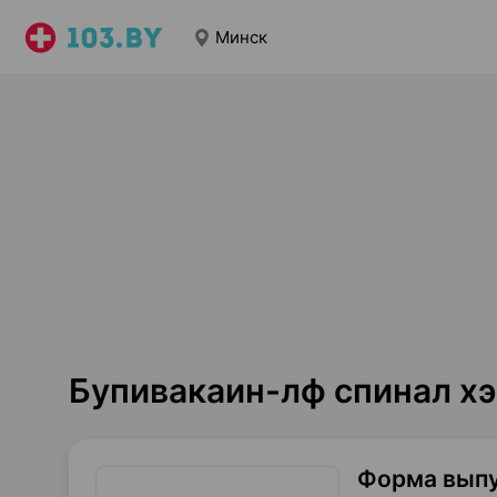
Минск
Бупивакаин-лф спинал х
Форма вып