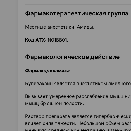
Фармакотерапевтическая группа
Местные анестетики. Амиды.
Код
ATX
:
N01BB01.
Фармакологическое действие
Фармакодинамика
Бупивакаин является анестетиком амидного
Вызывает умеренное расслабление мышц ни
мышц брюшной полости.
Раствор препарата является гипербарически
влияет сила тяжести. Небольшой объем рас
меньшую среднюю концентрацию и меньшую 