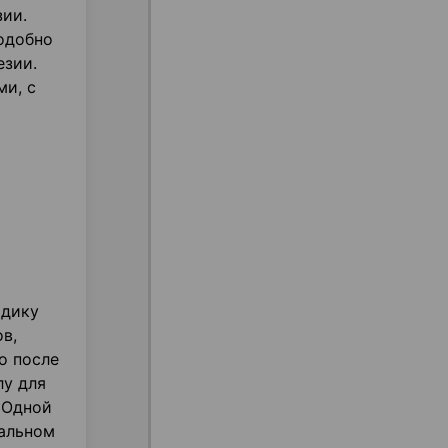
зии.
одобно
езии.
ми, с
одику
в,
о после
лу для
 Одной
кальном