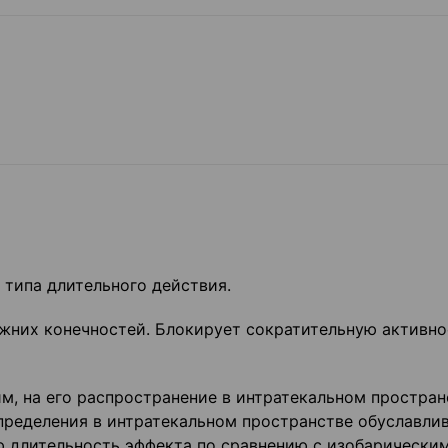
 типа длительного действия.
жних конечностей. Блокирует сократительную активно
м, на его распространение в интратекальном простран
пределения в интратекальном пространстве обуславли
длительность эффекта по сравнению с изобарически