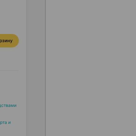
орзину
дствами
рта и