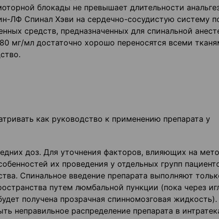
моторной блокады не превышает длительности анальге
ин-ЛФ Спинал Хэви на сердечно-сосудистую систему п
енных средств, предназначенных для спинальной анест
е 80 мг/мл достаточно хорошо переносятся всеми тканя
ство.
тривать как руководство к применению препарата у
дних доз. Для уточнения факторов, влияющих на мет
обенностей их проведения у отдельных групп пациенто
ства. Спинальное введение препарата выполняют тольк
остранства путем люмбальной пункции (пока через иг
будет получена прозрачная спинномозговая жидкость).
ыть неправильное распределение препарата в интрате