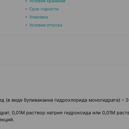
Условия хранения
Срок годности
Упаковка
Условия отпуска
 (в виде бупивакаина гидрохлорида моногидрата) – 20
рат, 0,01М раствор натрия гидроксида или 0,01М раст
екций.