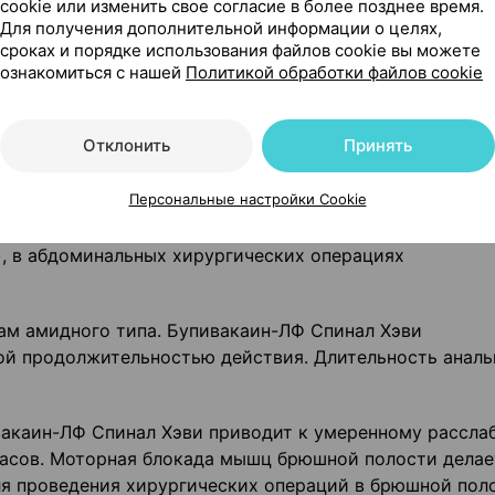
cookie или изменить свое согласие в более позднее время.
жних конечностях длительностью 2-3 часа;
Для получения дополнительной информации о целях,
сроках и порядке использования файлов cookie вы можете
ельностью 45-60 минут.
ознакомиться с нашей
Политикой обработки файлов cookie
Отклонить
Принять
Персональные настройки Cookie
 интратекальной (субарахноидальной) спинальной анес
и (урологические операции и операции на нижних
), в абдоминальных хирургических операциях
ам амидного типа. Бупивакаин-ЛФ Спинал Хэви
й продолжительностью действия. Длительность аналь
вакаин-ЛФ Спинал Хэви приводит к умеренному рассла
часов. Моторная блокада мышц брюшной полости делае
я проведения хирургических операций в брюшной пол