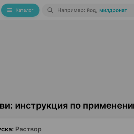
Каталог
Например: йод
,
милдронат
эви: инструкция по применен
уска
:
Раствор