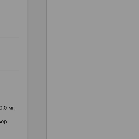
,0 мг;
вор