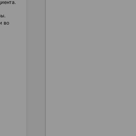
иента.
зы.
и во