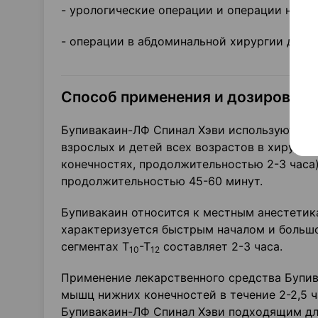
- урологические операции и операции на ни
- операции в абдоминальной хирургии длит
Способ применения и дозировка
Бупивакаин-ЛФ Спинал Хэви используют для
взрослых и детей всех возрастов в хирурги
конечностях, продолжительностью 2-3 часа
продолжительностью 45-60 минут.
Бупивакаин относится к местным анестетик
характеризуется быстрым началом и большо
сегментах Т
-Т
составляет 2-3 часа.
10
12
Применение лекарственного средства Бупи
мышц нижних конечностей в течение 2-2,5 
Бупивакаин-ЛФ Спинал Хэви подходящим дл