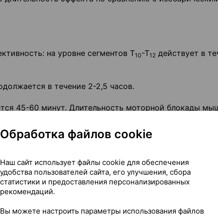
ктивность: на уровне сегментов Т
-Т
действует в те
10
12
должается в течение 2-2,5 часов.
ся 45-60 минут. Длительность моторной блокады мы
и анальгезии.
Обработка файлов cookie
с фармакокинетикой у взрослых.
Наш сайт использует файлы cookie для обеспечения
удобства пользователей сайта, его улучшения, сбора
статистики и предоставления персонализированных
текальной (субарахноидальной) спинальной анестезии
рекомендаций.
Вы можете настроить параметры использования файлов