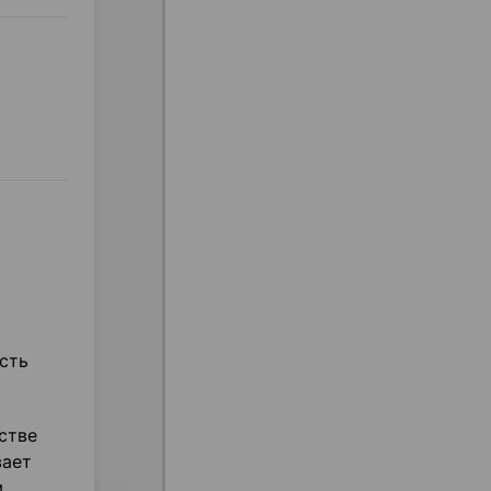
сть
стве
вает
м