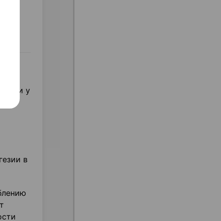
тезии у
гезии в
блению
т
ости