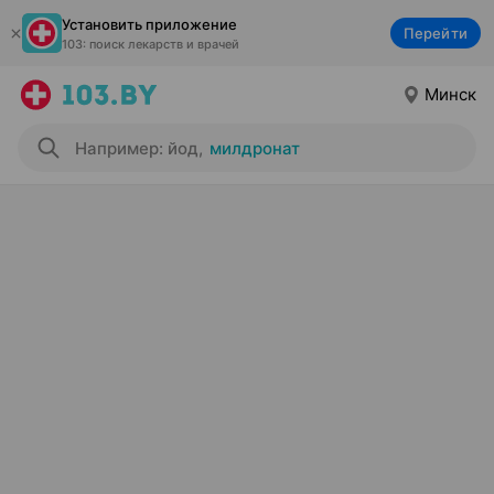
Установить приложение
Перейти
103: поиск лекарств и врачей
Минск
Например: йод
,
милдронат