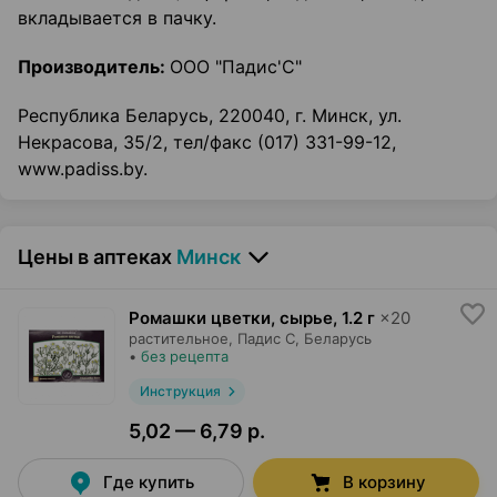
вкладывается в пачку.
Производитель:
ООО "Падис'С"
Республика Беларусь, 220040, г. Минск, ул.
Некрасова, 35/2, тел/факс (017) 331-99-12,
www.padiss.by.
Цены в аптеках
Минск
Ромашки цветки, сырье
,
1.2 г
×
20
растительное,
Падис С
, Беларусь
•
без рецепта
Инструкция
5,02 — 6,79 р.
Где купить
В корзину