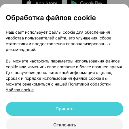
Обработка файлов cookie
О проекте
Новости проекта
Наш сайт использует файлы cookie для обеспечения
удобства пользователей сайта, его улучшения, сбора
Размещение рекламы
Медицинский маркетинг
статистики и предоставления персонализированных
Публичный договор
Доставка
рекомендаций.
Пользовательское соглашение
Вы можете настроить параметры использования файлов
Способы оплаты
Вакансии
Партнеры
cookie или изменить свое согласие в более позднее время.
Написать руководителю 103.by
Для получения дополнительной информации о целях,
сроках и порядке использования файлов cookie вы
Написать в поддержку
можете ознакомиться с нашей
Политикой обработки
Персональные настройки Cookie
файлов cookie
Обработка персональных данных
Принять
© 2026 ООО «Артокс Лаб», УНП 191700409 | 220012, Республика Беларусь,
г. Минск, улица Толбухина, 2, пом. 16 | help@103.by
|
Служба поддержки
+375 291212755
Отклонить